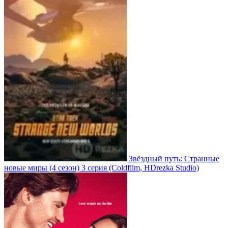
Звёздный путь: Странные
новые миры
(4 сезон)
3 серия
(Coldfilm, HDrezka Studio)