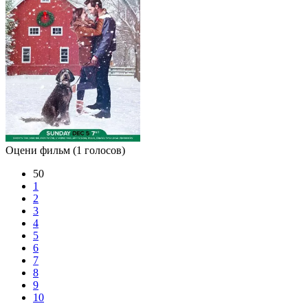
Оцени фильм
(1 голосов)
50
1
2
3
4
5
6
7
8
9
10