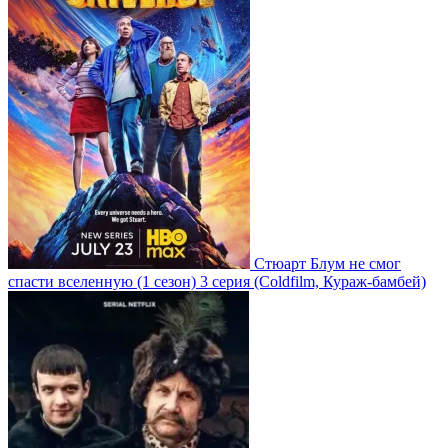
Стюарт Блум не смог
спасти вселенную
(1 сезон)
3 серия
(Coldfilm, Кураж-бамбей)