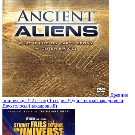
Древние
пришельцы
(22 сезон)
15 серия
(Одноголосый закадровый,
Двухголосый закадровый)