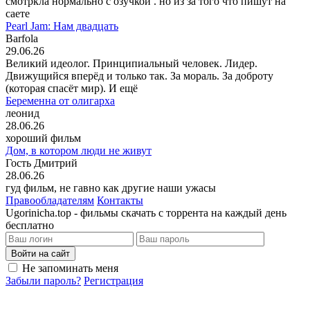
смотркла нормально с озучкой . но из за того что пишут на
саете
Pearl Jam: Нам двадцать
Barfola
29.06.26
Великий идеолог. Принципиальный человек. Лидер.
Движущийся вперёд и только так. За мораль. За доброту
(которая спасёт мир). И ещё
Беременна от олигарха
леонид
28.06.26
хороший фильм
Дом, в котором люди не живут
Гость Дмитрий
28.06.26
гуд фильм, не гавно как другие наши ужасы
Правообладателям
Контакты
Ugorinicha.top - фильмы скачать с торрента на каждый день
бесплатно
Войти на сайт
Не запоминать меня
Забыли пароль?
Регистрация