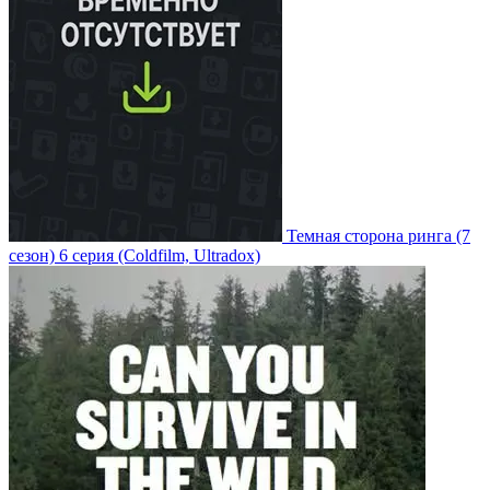
Темная сторона ринга
(7
сезон)
6 серия
(Coldfilm, Ultradox)