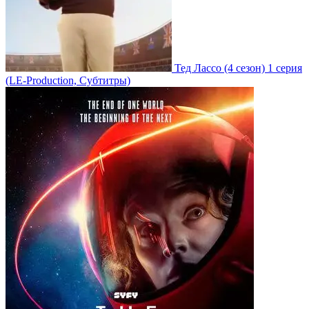
Тед Лассо
(4 сезон)
1 серия
(LE-Production, Субтитры)