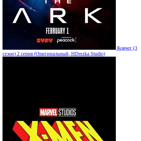
Ковчег
(3
сезон)
2 серия
(Оригинальный, HDrezka Studio)