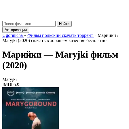
gorinicha
μ
Найти
Авторизация
Ugorinicha
»
Фильм польский скачать торрент
»
Марийки /
Maryjki (2020) скачать в хорошем качестве бесплатно
Марийки —
Maryjki
фильм
(2020)
Maryjki
IMDb
5.9