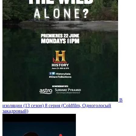
В
изоляции
(13 сезон)
8 серия
(Coldfilm, Одноголосый
закадровый)