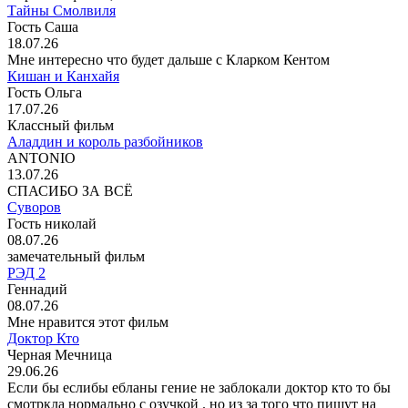
Тайны Смолвиля
Гость Саша
18.07.26
Мне интересно что будет дальше с Кларком Кентом
Кишан и Канхайя
Гость Ольга
17.07.26
Классный фильм
Аладдин и король разбойников
ANTONIO
13.07.26
СПАСИБО ЗА ВСЁ
Суворов
Гость николай
08.07.26
замечательный фильм
РЭД 2
Геннадий
08.07.26
Мне нравится этот фильм
Доктор Кто
Черная Мечница
29.06.26
Если бы еслибы ебланы гение не заблокали доктор кто то бы
смотркла нормально с озучкой . но из за того что пишут на