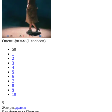
Оцени фильм
(1 голосов)
50
1
2
3
4
5
6
7
8
9
10
5
Жанры:
драмы
Все фильмы :
Польша