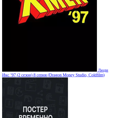
Люди
Икс ’97
(2 сезон)
8 серия
(Dragon Money Studio, Coldfilm)