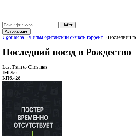
gorinicha
μ
Найти
Авторизация
Ugorinicha
»
Фильм британский скачать торрент
»
Последний пое
Последний поезд в Рождество
Last Train to Christmas
IMDb
6
КП
6.428