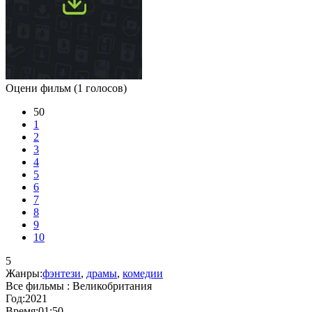
Оцени фильм
(1 голосов)
50
1
2
3
4
5
6
7
8
9
10
5
Жанры:
фэнтези
,
драмы
,
комедии
Все фильмы :
Великобритания
Год:
2021
Время:
01:50