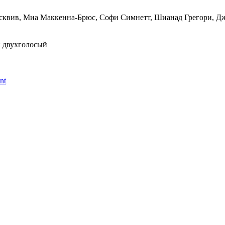
квив, Миа Маккенна-Брюс, Софи Симнетт, Шианад Грегори, Джон
 двухголосый
nt