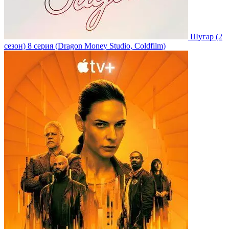
Шугар
(2
сезон)
8 серия
(Dragon Money Studio, Coldfilm)