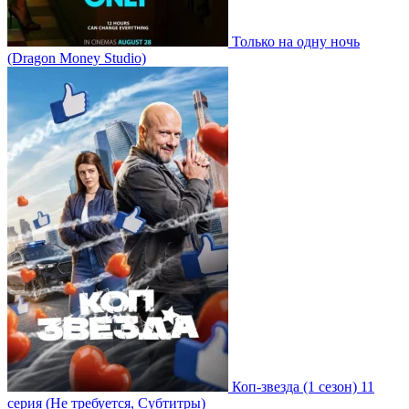
Только на одну ночь
(Dragon Money Studio)
Коп-звезда
(1 сезон)
11
серия
(Не требуется, Субтитры)