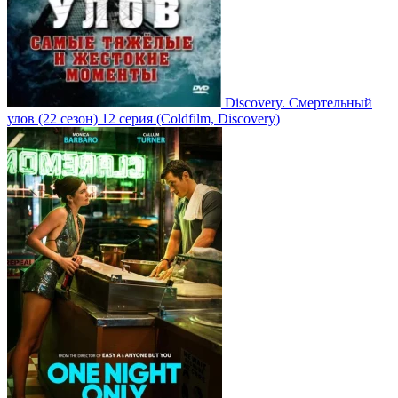
Discovery. Смертельный
улов
(22 сезон)
12 серия
(Coldfilm, Discovery)