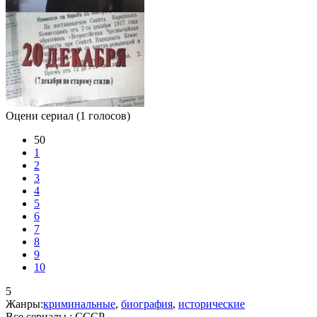
Оцени сериал
(1 голосов)
50
1
2
3
4
5
6
7
8
9
10
5
Жанры:
криминальные
,
биография
,
исторические
Все сериалы :
СССР