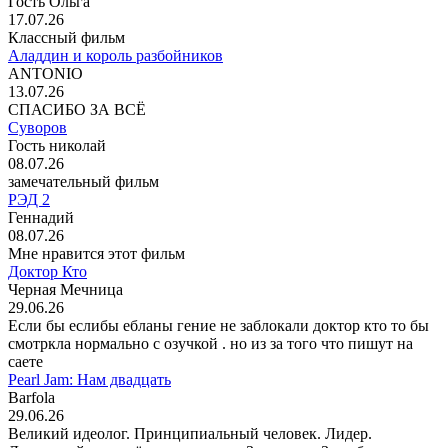
Гость Ольга
17.07.26
Классный фильм
Аладдин и король разбойников
ANTONIO
13.07.26
СПАСИБО ЗА ВСЁ
Суворов
Гость николай
08.07.26
замечательный фильм
РЭД 2
Геннадий
08.07.26
Мне нравится этот фильм
Доктор Кто
Черная Мечница
29.06.26
Если бы еслибы ебланы гение не заблокали доктор кто то бы
смотркла нормально с озучкой . но из за того что пишут на
саете
Pearl Jam: Нам двадцать
Barfola
29.06.26
Великий идеолог. Принципиальный человек. Лидер.