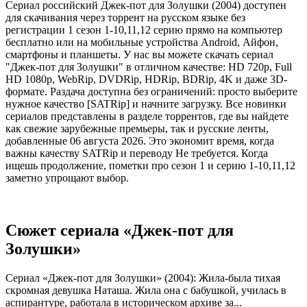
Сериал российский Джек-пот для Золушки (2004) доступен
для скачивания через торрент на русском языке без
регистрации 1 сезон 1-10,11,12 серию прямо на компьютер
бесплатно или на мобильные устройства Android, Айфон,
смартфоны и планшеты. У нас вы можете скачать сериал
"Джек-пот для Золушки" в отличном качестве: HD 720p, Full
HD 1080p, WebRip, DVDRip, HDRip, BDRip, 4K и даже 3D-
формате. Раздача доступна без ограничений: просто выберите
нужное качество [SATRip] и начните загрузку. Все новинки
сериалов представлены в разделе торрентов, где вы найдете
как свежие зарубежные премьеры, так и русские ленты,
добавленные 06 августа 2026. Это экономит время, когда
важны качеству SATRip и переводу Не требуется. Когда
ищешь продолжение, пометки про сезон 1 и серию 1-10,11,12
заметно упрощают выбор.
Сюжет сериала «Джек-пот для
Золушки»
Сериал «Джек-пот для Золушки» (2004): Жила-была тихая
скромная девушка Наташа. Жила она с бабушкой, училась в
аспирантуре, работала в историческом архиве за...