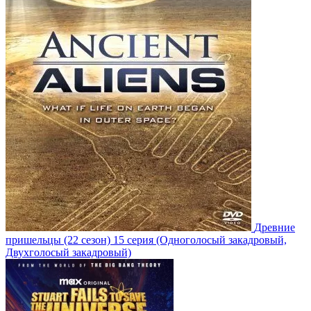
Древние
пришельцы
(22 сезон)
15 серия
(Одноголосый закадровый,
Двухголосый закадровый)