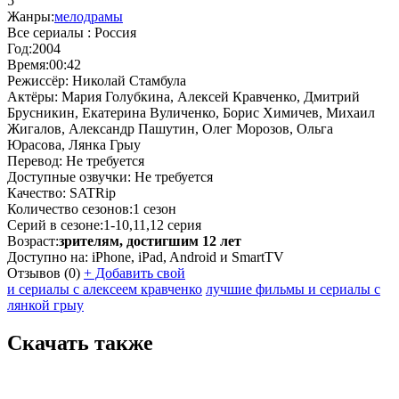
5
Жанры:
мелодрамы
Все сериалы :
Россия
Год:
2004
Время:
00:42
Режиссёр:
Николай Стамбула
Актёры:
Мария Голубкина, Алексей Кравченко, Дмитрий
Брусникин, Екатерина Вуличенко, Борис Химичев, Михаил
Жигалов, Александр Пашутин, Олег Морозов, Ольга
Юрасова, Лянка Грыу
Перевод:
Не требуется
Доступные озвучки:
Не требуется
Качество:
SATRip
Количество сезонов:
1 сезон
Серий в сезоне:
1-10,11,12 серия
Возраст:
зрителям, достигшим 12 лет
Доступно на:
iPhone, iPad, Android и SmartTV
Отзывов
(0)
+
Добавить свой
и сериалы с алексеем кравченко
лучшие фильмы и сериалы с
лянкой грыу
Скачать также