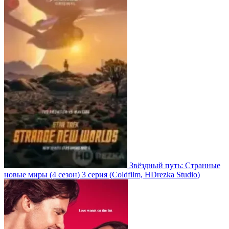
Звёздный путь: Странные
новые миры
(4 сезон)
3 серия
(Coldfilm, HDrezka Studio)