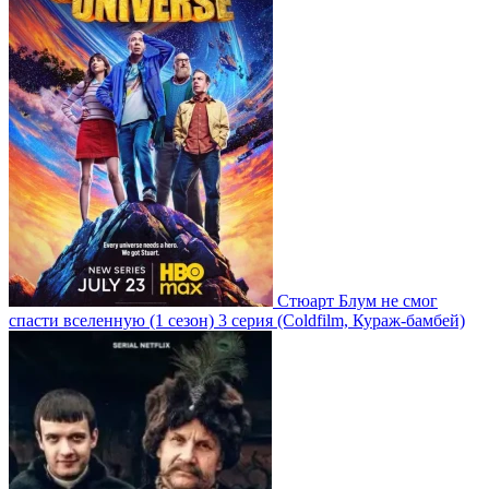
Стюарт Блум не смог
спасти вселенную
(1 сезон)
3 серия
(Coldfilm, Кураж-бамбей)