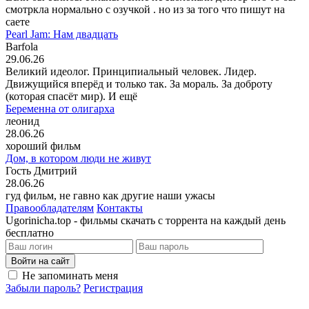
смотркла нормально с озучкой . но из за того что пишут на
саете
Pearl Jam: Нам двадцать
Barfola
29.06.26
Великий идеолог. Принципиальный человек. Лидер.
Движущийся вперёд и только так. За мораль. За доброту
(которая спасёт мир). И ещё
Беременна от олигарха
леонид
28.06.26
хороший фильм
Дом, в котором люди не живут
Гость Дмитрий
28.06.26
гуд фильм, не гавно как другие наши ужасы
Правообладателям
Контакты
Ugorinicha.top - фильмы скачать с торрента на каждый день
бесплатно
Войти на сайт
Не запоминать меня
Забыли пароль?
Регистрация