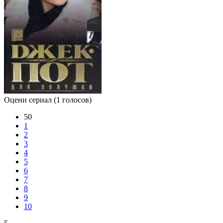
Оцени сериал
(1 голосов)
50
1
2
3
4
5
6
7
8
9
10