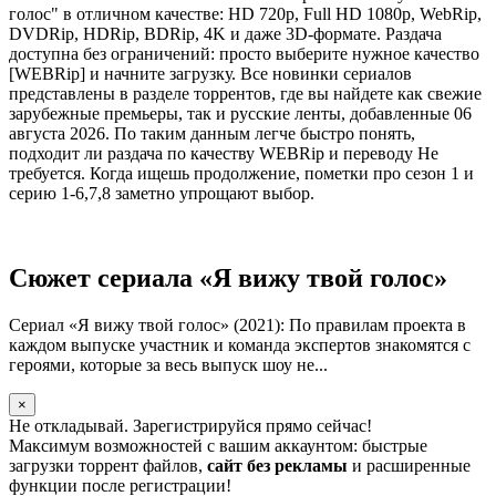
голос" в отличном качестве: HD 720p, Full HD 1080p, WebRip,
DVDRip, HDRip, BDRip, 4K и даже 3D-формате. Раздача
доступна без ограничений: просто выберите нужное качество
[WEBRip] и начните загрузку. Все новинки сериалов
представлены в разделе торрентов, где вы найдете как свежие
зарубежные премьеры, так и русские ленты, добавленные 06
августа 2026. По таким данным легче быстро понять,
подходит ли раздача по качеству WEBRip и переводу Не
требуется. Когда ищешь продолжение, пометки про сезон 1 и
серию 1-6,7,8 заметно упрощают выбор.
Сюжет сериала «Я вижу твой голос»
Сериал «Я вижу твой голос» (2021): По правилам проекта в
каждом выпуске участник и команда экспертов знакомятся с
героями, которые за весь выпуск шоу не...
×
Не откладывай. Зарегистрируйся прямо сейчас!
Максимум возможностей с вашим аккаунтом: быстрые
загрузки торрент файлов,
сайт без рекламы
и расширенные
функции после регистрации!