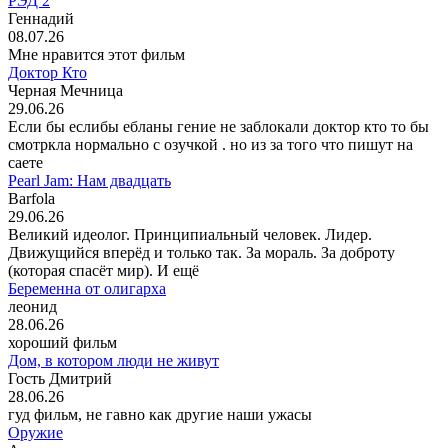
РЭД 2
Геннадий
08.07.26
Мне нравится этот фильм
Доктор Кто
Черная Мечница
29.06.26
Если бы еслибы ебланы гение не заблокали доктор кто то бы
смотркла нормально с озучкой . но из за того что пишут на
саете
Pearl Jam: Нам двадцать
Barfola
29.06.26
Великий идеолог. Принципиальный человек. Лидер.
Движущийся вперёд и только так. За мораль. За доброту
(которая спасёт мир). И ещё
Беременна от олигарха
леонид
28.06.26
хороший фильм
Дом, в котором люди не живут
Гость Дмитрий
28.06.26
гуд фильм, не гавно как другие наши ужасы
Оружие