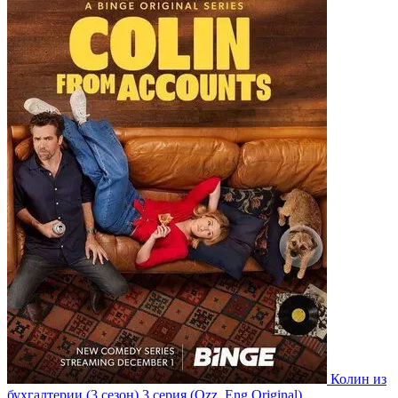
Колин из
бухгалтерии
(3 сезон)
3 серия
(Ozz, Eng.Original)