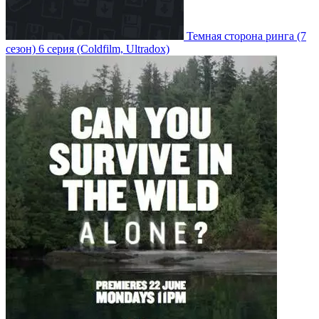
Темная сторона ринга
(7
сезон)
6 серия
(Coldfilm, Ultradox)