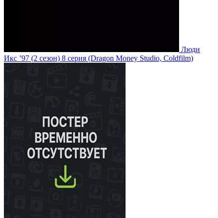
Люди
Икс ’97
(2 сезон)
8 серия
(Dragon Money Studio, Coldfilm)