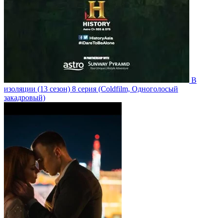
В
изоляции
(13 сезон)
8 серия
(Coldfilm, Одноголосый
закадровый)