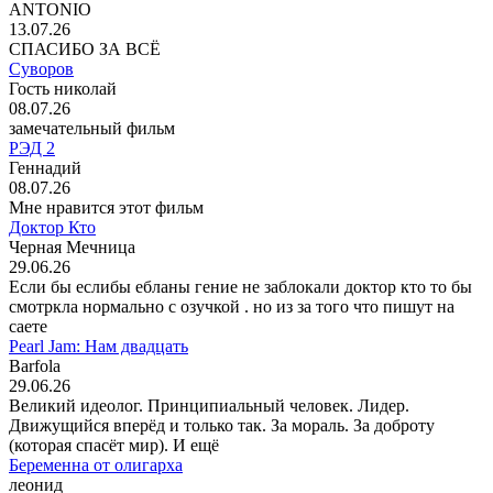
ANTONIO
13.07.26
СПАСИБО ЗА ВСЁ
Суворов
Гость николай
08.07.26
замечательный фильм
РЭД 2
Геннадий
08.07.26
Мне нравится этот фильм
Доктор Кто
Черная Мечница
29.06.26
Если бы еслибы ебланы гение не заблокали доктор кто то бы
смотркла нормально с озучкой . но из за того что пишут на
саете
Pearl Jam: Нам двадцать
Barfola
29.06.26
Великий идеолог. Принципиальный человек. Лидер.
Движущийся вперёд и только так. За мораль. За доброту
(которая спасёт мир). И ещё
Беременна от олигарха
леонид