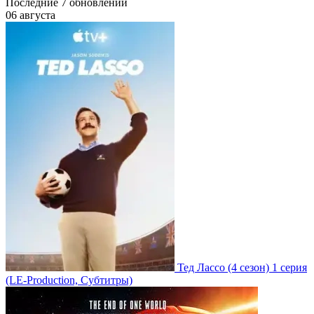
Последние
7
обновлений
06 августа
Тед Лассо
(4 сезон)
1 серия
(LE-Production, Субтитры)