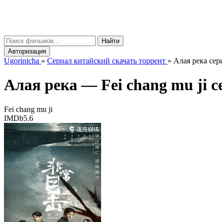
gorinicha
μ
Найти
Авторизация
Ugorinicha
»
Сериал китайский скачать торрент
»
Алая река сери
Алая река —
Fei chang mu ji
се
Fei chang mu ji
IMDb
5.6