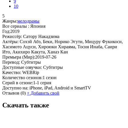
9
10
5
Жанры:
мелодрамы
Все сериалы :
Япония
Год:
2019
Режиссёр:
Сатору Накадзима
Актёры:
Сохэй Абэ, Беки, Норико Эгути, Мицуру Фукикоси,
Хасимото Ацуси, Хироюки Хираяма, Тосия Инаба, Саири
Ито, Акихиро Какута, Ханаэ Кан
Премьера (Мир):
2019-07-26
Перевод:
Субтитры
Доступные озвучки:
Субтитры
Качество:
WEBRip
Количество сезонов:
1 сезон
Серий в сезоне:
1-1 серия
Доступно на:
iPhone, iPad, Android и SmartTV
Отзывов
(0)
+
Добавить свой
Скачать также