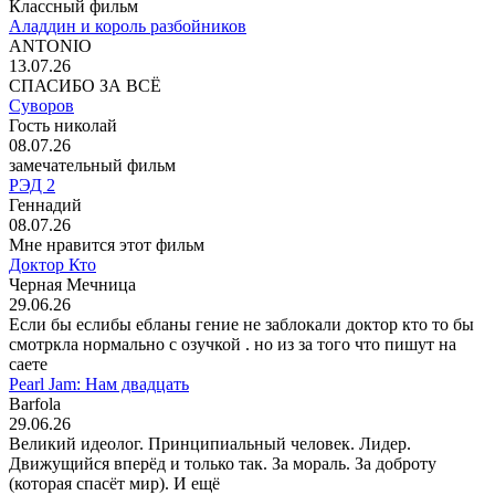
Классный фильм
Аладдин и король разбойников
ANTONIO
13.07.26
СПАСИБО ЗА ВСЁ
Суворов
Гость николай
08.07.26
замечательный фильм
РЭД 2
Геннадий
08.07.26
Мне нравится этот фильм
Доктор Кто
Черная Мечница
29.06.26
Если бы еслибы ебланы гение не заблокали доктор кто то бы
смотркла нормально с озучкой . но из за того что пишут на
саете
Pearl Jam: Нам двадцать
Barfola
29.06.26
Великий идеолог. Принципиальный человек. Лидер.
Движущийся вперёд и только так. За мораль. За доброту
(которая спасёт мир). И ещё