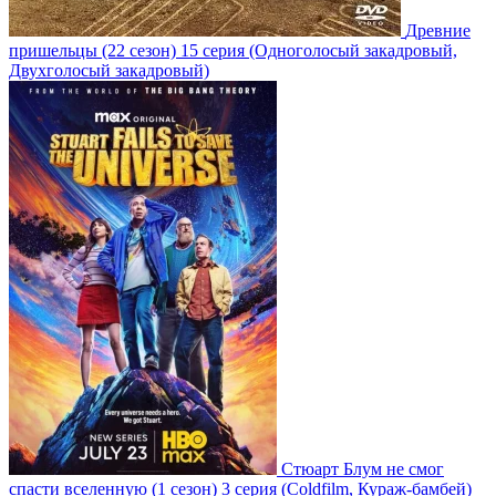
Древние
пришельцы
(22 сезон)
15 серия
(Одноголосый закадровый,
Двухголосый закадровый)
Стюарт Блум не смог
спасти вселенную
(1 сезон)
3 серия
(Coldfilm, Кураж-бамбей)