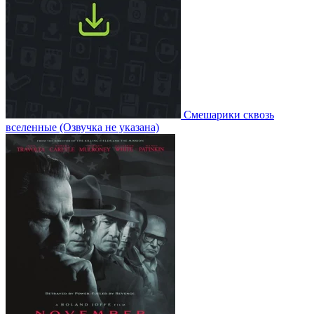
Смешарики сквозь
вселенные
(Озвучка не указана)