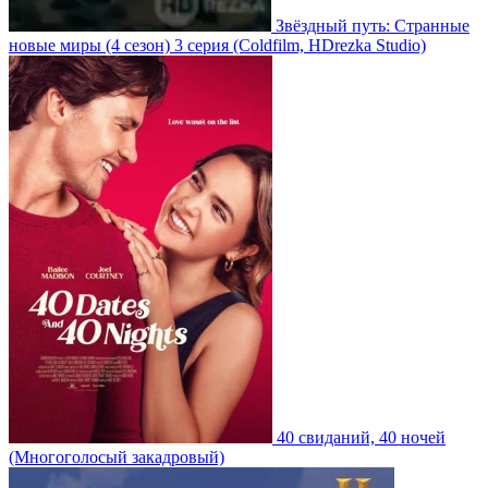
Звёздный путь: Странные
новые миры
(4 сезон)
3 серия
(Coldfilm, HDrezka Studio)
40 свиданий, 40 ночей
(Многоголосый закадровый)