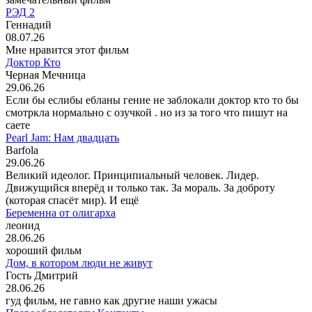
РЭД 2
Геннадий
08.07.26
Мне нравится этот фильм
Доктор Кто
Черная Мечница
29.06.26
Если бы еслибы ебланы гение не заблокали доктор кто то бы
смотркла нормально с озучкой . но из за того что пишут на
саете
Pearl Jam: Нам двадцать
Barfola
29.06.26
Великий идеолог. Принципиальный человек. Лидер.
Движущийся вперёд и только так. За мораль. За доброту
(которая спасёт мир). И ещё
Беременна от олигарха
леонид
28.06.26
хороший фильм
Дом, в котором люди не живут
Гость Дмитрий
28.06.26
гуд фильм, не гавно как другие наши ужасы