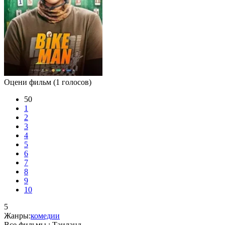
Оцени фильм
(1 голосов)
50
1
2
3
4
5
6
7
8
9
10
5
Жанры:
комедии
Все фильмы :
Таиланд