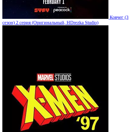
Ковчег
(3
сезон)
2 серия
(Оригинальный, HDrezka Studio)