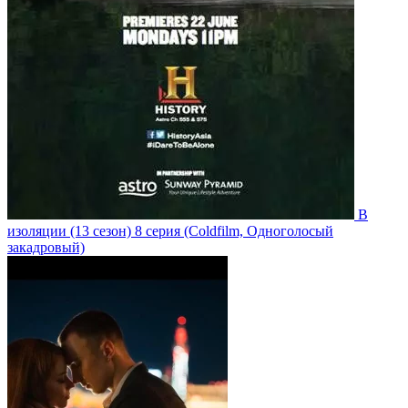
В
изоляции
(13 сезон)
8 серия
(Coldfilm, Одноголосый
закадровый)