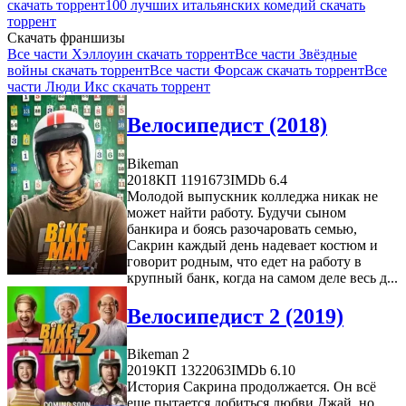
скачать торрент
100 лучших итальянских комедий скачать
торрент
Скачать франшизы
Все части Хэллоуин скачать торрент
Все части Звёздные
войны скачать торрент
Все части Форсаж скачать торрент
Все
части Люди Икс скачать торрент
Велосипедист (2018)
Bikeman
2018
КП 1191673
IMDb 6.4
Молодой выпускник колледжа никак не
может найти работу. Будучи сыном
банкира и боясь разочаровать семью,
Сакрин каждый день надевает костюм и
говорит родным, что едет на работу в
крупный банк, когда на самом деле весь д...
Велосипедист 2 (2019)
Bikeman 2
2019
КП 1322063
IMDb 6.10
История Сакрина продолжается. Он всё
еще пытается добиться любви Джай, но