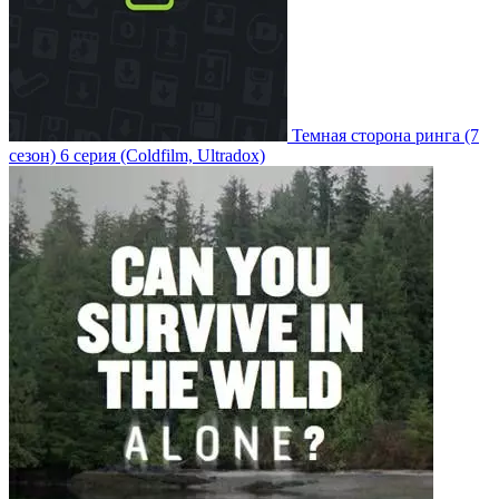
Темная сторона ринга
(7
сезон)
6 серия
(Coldfilm, Ultradox)