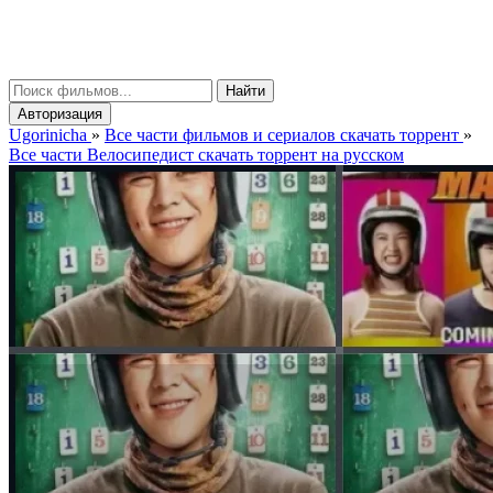
gorinicha
μ
Найти
Авторизация
Ugorinicha
»
Все части фильмов и сериалов скачать торрент
»
Все части Велосипедист скачать торрент на русском