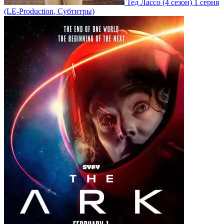
Тед Лассо
(4 сезон)
1 серия
(LE-Production, Субтитры)