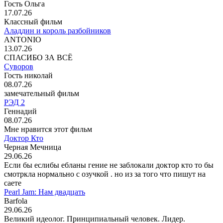
Гость Ольга
17.07.26
Классный фильм
Аладдин и король разбойников
ANTONIO
13.07.26
СПАСИБО ЗА ВСЁ
Суворов
Гость николай
08.07.26
замечательный фильм
РЭД 2
Геннадий
08.07.26
Мне нравится этот фильм
Доктор Кто
Черная Мечница
29.06.26
Если бы еслибы ебланы гение не заблокали доктор кто то бы
смотркла нормально с озучкой . но из за того что пишут на
саете
Pearl Jam: Нам двадцать
Barfola
29.06.26
Великий идеолог. Принципиальный человек. Лидер.