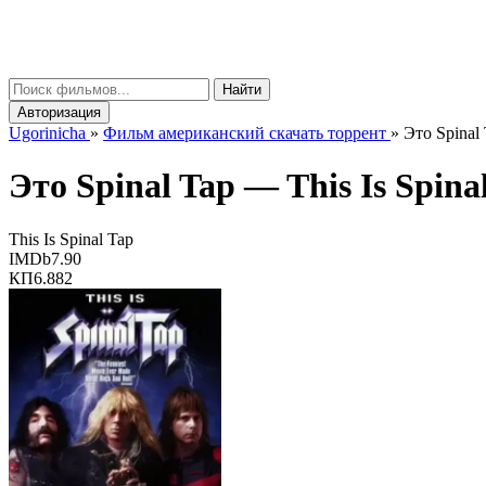
gorinicha
μ
Найти
Авторизация
Ugorinicha
»
Фильм американский скачать торрент
»
Это Spinal 
Это Spinal Tap —
This Is Spina
This Is Spinal Tap
IMDb
7.90
КП
6.882