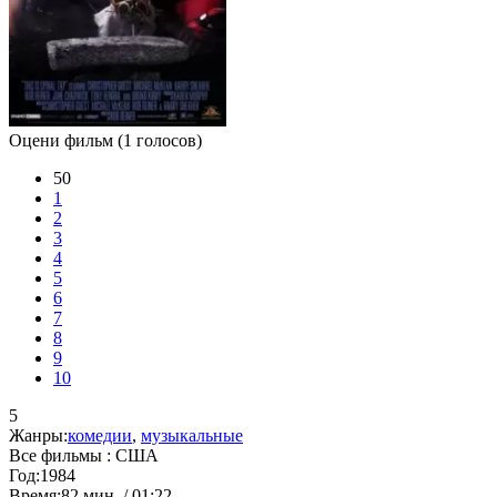
Оцени фильм
(1 голосов)
50
1
2
3
4
5
6
7
8
9
10
5
Жанры:
комедии
,
музыкальные
Все фильмы :
США
Год:
1984
Время:
82 мин. / 01:22