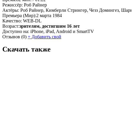
Режиссёр:
Роб Райнер
Актёры:
Роб Райнер, Кимберли Стрингер, Чезз Домингез, Шари
Премьера (Мир):
2 марта 1984
Качество:
WEB-DL
Возраст:
зрителям, достигшим 16 лет
Доступно на:
iPhone, iPad, Android и SmartTV
Отзывов
(0)
+
Добавить свой
Скачать также