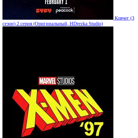
Ковчег
(3
сезон)
2 серия
(Оригинальный, HDrezka Studio)