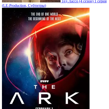
Тед Лассо
(4 сезон)
1 серия
(LE-Production, Субтитры)