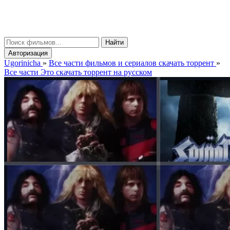
gorinicha
μ
Найти
Авторизация
Ugorinicha
»
Все части фильмов и сериалов скачать торрент
»
Все части Это скачать торрент на русском