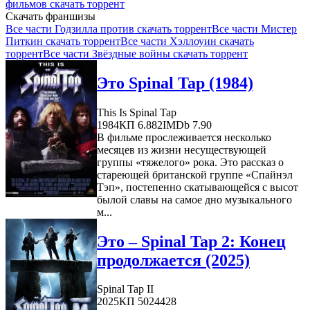
фильмов скачать торрент
Скачать франшизы
Все части Годзилла против скачать торрент
Все части Мистер
Питкин скачать торрент
Все части Хэллоуин скачать
торрент
Все части Звёздные войны скачать торрент
Это Spinal Tap (1984)
This Is Spinal Tap
1984
КП 6.882
IMDb 7.90
В фильме прослеживается несколько
месяцев из жизни несуществующей
группы «тяжелого» рока. Это рассказ о
стареющей британской группе «Спайнэл
Тэп», постепенно скатывающейся с высот
былой славы на самое дно музыкального
м...
Это – Spinal Tap 2: Конец
продолжается (2025)
Spinal Tap II
2025
КП 5024428