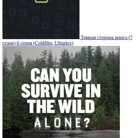
Темная сторона ринга
(7
сезон)
6 серия
(Coldfilm, Ultradox)