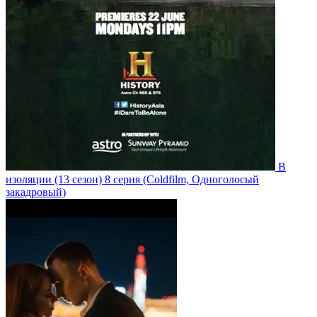
В
изоляции
(13 сезон)
8 серия
(Coldfilm, Одноголосый
закадровый)