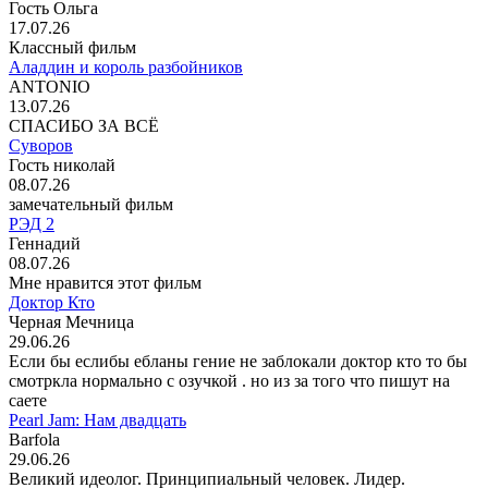
Гость Ольга
17.07.26
Классный фильм
Аладдин и король разбойников
ANTONIO
13.07.26
СПАСИБО ЗА ВСЁ
Суворов
Гость николай
08.07.26
замечательный фильм
РЭД 2
Геннадий
08.07.26
Мне нравится этот фильм
Доктор Кто
Черная Мечница
29.06.26
Если бы еслибы ебланы гение не заблокали доктор кто то бы
смотркла нормально с озучкой . но из за того что пишут на
саете
Pearl Jam: Нам двадцать
Barfola
29.06.26
Великий идеолог. Принципиальный человек. Лидер.