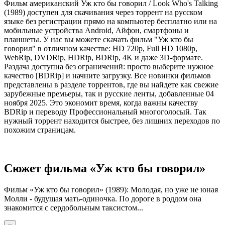
Фильм американский Уж кто бы говорил / Look Who's Talking
(1989) доступен для скачивания через торрент на русском
языке без регистрации прямо на компьютер бесплатно или на
мобильные устройства Android, Айфон, смартфоны и
планшеты. У нас вы можете скачать фильм "Уж кто бы
говорил" в отличном качестве: HD 720p, Full HD 1080p,
WebRip, DVDRip, HDRip, BDRip, 4K и даже 3D-формате.
Раздача доступна без ограничений: просто выберите нужное
качество [BDRip] и начните загрузку. Все новинки фильмов
представлены в разделе торрентов, где вы найдете как свежие
зарубежные премьеры, так и русские ленты, добавленные 04
ноября 2025. Это экономит время, когда важны качеству
BDRip и переводу Профессиональный многоголосый. Так
нужный торрент находится быстрее, без лишних переходов по
похожим страницам.
Сюжет фильма «Уж кто бы говорил»
Фильм «Уж кто бы говорил» (1989): Молодая, но уже не юная
Молли - будущая мать-одиночка. По дороге в роддом она
знакомится с сердобольным таксистом...