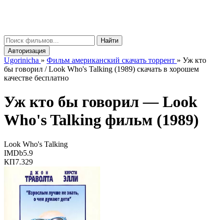
gorinicha
μ
Найти
Авторизация
Ugorinicha
»
Фильм американский скачать торрент
»
Уж кто
бы говорил / Look Who's Talking (1989) скачать в хорошем
качестве бесплатно
Уж кто бы говорил —
Look
Who's Talking
фильм (1989)
Look Who's Talking
IMDb
5.9
КП
7.329