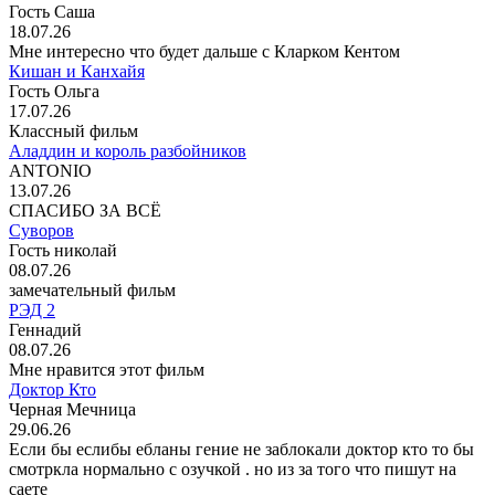
Гость Саша
18.07.26
Мне интересно что будет дальше с Кларком Кентом
Кишан и Канхайя
Гость Ольга
17.07.26
Классный фильм
Аладдин и король разбойников
ANTONIO
13.07.26
СПАСИБО ЗА ВСЁ
Суворов
Гость николай
08.07.26
замечательный фильм
РЭД 2
Геннадий
08.07.26
Мне нравится этот фильм
Доктор Кто
Черная Мечница
29.06.26
Если бы еслибы ебланы гение не заблокали доктор кто то бы
смотркла нормально с озучкой . но из за того что пишут на
саете