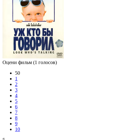
Оцени фильм
(1 голосов)
50
1
2
3
4
5
6
7
8
9
10
5