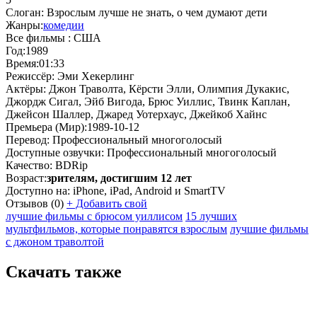
Слоган:
Взрослым лучше не знать, о чем думают дети
Жанры:
комедии
Все фильмы :
США
Год:
1989
Время:
01:33
Режиссёр:
Эми Хекерлинг
Актёры:
Джон Траволта, Кёрсти Элли, Олимпия Дукакис,
Джордж Сигал, Эйб Вигода, Брюс Уиллис, Твинк Каплан,
Джейсон Шаллер, Джаред Уотерхаус, Джейкоб Хайнс
Премьера (Мир):
1989-10-12
Перевод:
Профессиональный многоголосый
Доступные озвучки:
Профессиональный многоголосый
Качество:
BDRip
Возраст:
зрителям, достигшим 12 лет
Доступно на:
iPhone, iPad, Android и SmartTV
Отзывов
(0)
+
Добавить свой
лучшие фильмы с брюсом уиллисом
15 лучших
мультфильмов, которые понравятся взрослым
лучшие фильмы
с джоном траволтой
Скачать также