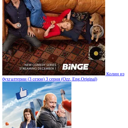
Колин из
бухгалтерии
(3 сезон)
3 серия
(Ozz, Eng.Original)