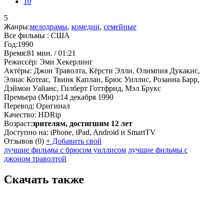
10
5
Жанры:
мелодрамы
,
комедии
,
семейные
Все фильмы :
США
Год:
1990
Время:
81 мин. / 01:21
Режиссёр:
Эми Хекерлинг
Актёры:
Джон Траволта, Кёрсти Элли, Олимпия Дукакис,
Элиас Котеас, Твинк Каплан, Брюс Уиллис, Розанна Барр,
Дэймон Уайанс, Гилберт Готтфрид, Мэл Брукс
Премьера (Мир):
14 декабря 1990
Перевод:
Оригинал
Качество:
HDRip
Возраст:
зрителям, достигшим 12 лет
Доступно на:
iPhone, iPad, Android и SmartTV
Отзывов
(0)
+
Добавить свой
лучшие фильмы с брюсом уиллисом
лучшие фильмы с
джоном траволтой
Скачать также