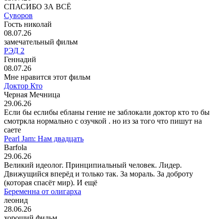
СПАСИБО ЗА ВСЁ
Суворов
Гость николай
08.07.26
замечательный фильм
РЭД 2
Геннадий
08.07.26
Мне нравится этот фильм
Доктор Кто
Черная Мечница
29.06.26
Если бы еслибы ебланы гение не заблокали доктор кто то бы
смотркла нормально с озучкой . но из за того что пишут на
саете
Pearl Jam: Нам двадцать
Barfola
29.06.26
Великий идеолог. Принципиальный человек. Лидер.
Движущийся вперёд и только так. За мораль. За доброту
(которая спасёт мир). И ещё
Беременна от олигарха
леонид
28.06.26
хороший фильм