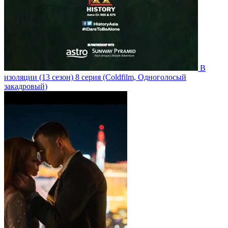
В
изоляции
(13 сезон)
8 серия
(Coldfilm, Одноголосый
закадровый)