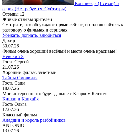
Коп-звезда
(1 сезон)
5
серия
(Не требуется, Субтитры)
Отзывы
12
Живые отзывы зрителей
Смотрите, что обсуждают прямо сейчас, и подключайтесь к
разговору о фильмах и сериалах.
Убежать, догнать, влюбиться
Дахир
30.07.26
Фильм очень хороший весёлый и места очень красивые!
Невский 8
Гость Сергей
21.07.26
Хороший фильм, зачётный
Тайны Смолвиля
Гость Саша
18.07.26
Мне интересно что будет дальше с Кларком Кентом
Кишан и Канхайя
Гость Ольга
17.07.26
Классный фильм
Аладдин и король разбойников
ANTONIO
13.07.26