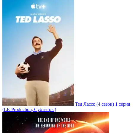
Тед Лассо
(4 сезон)
1 серия
(LE-Production, Субтитры)