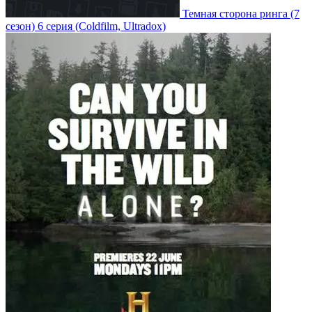
Темная сторона ринга
(7
сезон)
6 серия
(Coldfilm, Ultradox)