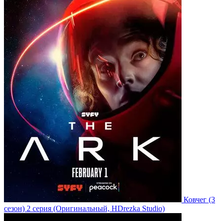
Ковчег
(3
сезон)
2 серия
(Оригинальный, HDrezka Studio)