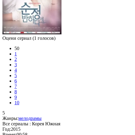
Оцени сериал
(1 голосов)
50
1
2
3
4
5
6
7
8
9
10
5
Жанры:
мелодрамы
Все сериалы :
Корея Южная
Год:
2015
Время:
00:58