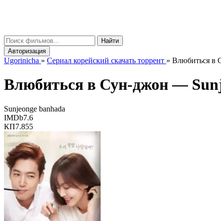
gorinicha
μ
Найти
Авторизация
Ugorinicha
»
Сериал корейский скачать торрент
»
Влюбиться в С
Влюбиться в Сун-джон —
Sun
Sunjeonge banhada
IMDb
7.6
КП
7.855