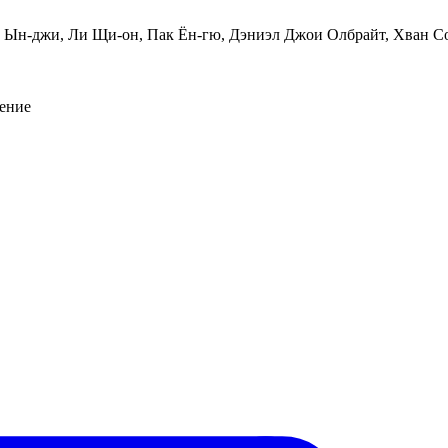
о Ын-джи, Ли Щи-он, Пак Ён-гю, Дэниэл Джои Олбрайт, Хван С
ение