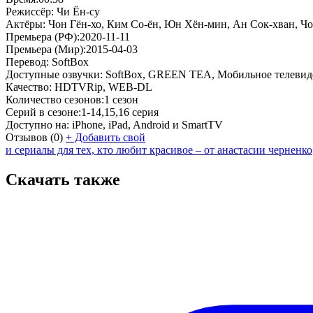
Режиссёр:
Чи Ён-су
Актёры:
Чон Гён-хо, Ким Со-ён, Юн Хён-мин, Ан Сок-хван, Ч
Премьера (РФ):
2020-11-11
Премьера (Мир):
2015-04-03
Перевод:
SoftBox
Доступные озвучки:
SoftBox, GREEN TEA, Мобильное телевид
Качество:
HDTVRip, WEB-DL
Количество сезонов:
1 сезон
Серий в сезоне:
1-14,15,16 серия
Доступно на:
iPhone, iPad, Android и SmartTV
Отзывов
(0)
+
Добавить свой
и сериалы для тех, кто любит красивое – от анастасии черненко
Скачать также