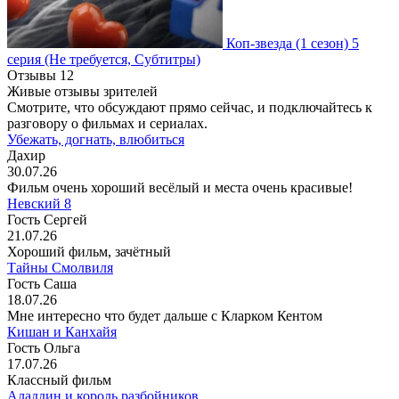
Коп-звезда
(1 сезон)
5
серия
(Не требуется, Субтитры)
Отзывы
12
Живые отзывы зрителей
Смотрите, что обсуждают прямо сейчас, и подключайтесь к
разговору о фильмах и сериалах.
Убежать, догнать, влюбиться
Дахир
30.07.26
Фильм очень хороший весёлый и места очень красивые!
Невский 8
Гость Сергей
21.07.26
Хороший фильм, зачётный
Тайны Смолвиля
Гость Саша
18.07.26
Мне интересно что будет дальше с Кларком Кентом
Кишан и Канхайя
Гость Ольга
17.07.26
Классный фильм
Аладдин и король разбойников