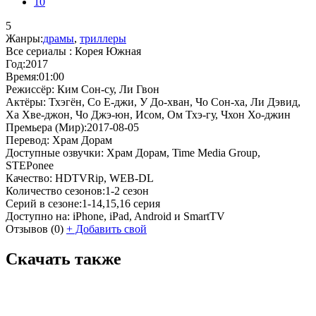
10
5
Жанры:
драмы
,
триллеры
Все сериалы :
Корея Южная
Год:
2017
Время:
01:00
Режиссёр:
Ким Сон-су, Ли Гвон
Актёры:
Тхэгён, Со Е-джи, У До-хван, Чо Сон-ха, Ли Дэвид,
Ха Хве-джон, Чо Джэ-юн, Исом, Ом Тхэ-гу, Чхон Хо-джин
Премьера (Мир):
2017-08-05
Перевод:
Храм Дорам
Доступные озвучки:
Храм Дорам, Time Media Group,
STEPonee
Качество:
HDTVRip, WEB-DL
Количество сезонов:
1-2 сезон
Серий в сезоне:
1-14,15,16 серия
Доступно на:
iPhone, iPad, Android и SmartTV
Отзывов
(0)
+
Добавить свой
Скачать также