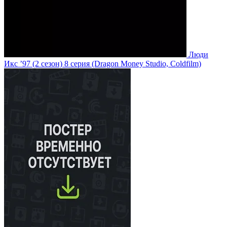
Люди
Икс ’97
(2 сезон)
8 серия
(Dragon Money Studio, Coldfilm)