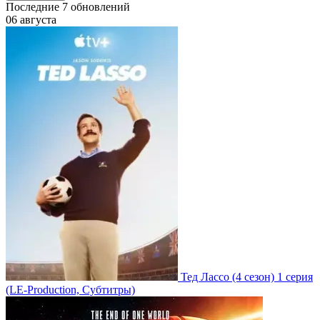
Последние
7
обновлений
06 августа
Тед Лассо
(4 сезон)
1 серия
(LE-Production, Субтитры)