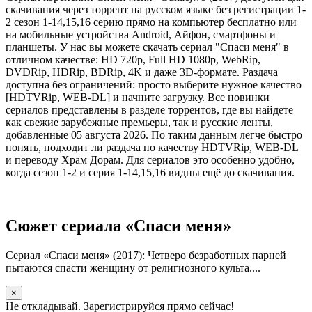
скачивания через торрент на русском языке без регистрации 1-
2 сезон 1-14,15,16 серию прямо на компьютер бесплатно или
на мобильные устройства Android, Айфон, смартфоны и
планшеты. У нас вы можете скачать сериал "Спаси меня" в
отличном качестве: HD 720p, Full HD 1080p, WebRip,
DVDRip, HDRip, BDRip, 4K и даже 3D-формате. Раздача
доступна без ограничений: просто выберите нужное качество
[HDTVRip, WEB-DL] и начните загрузку. Все новинки
сериалов представлены в разделе торрентов, где вы найдете
как свежие зарубежные премьеры, так и русские ленты,
добавленные 05 августа 2026. По таким данным легче быстро
понять, подходит ли раздача по качеству HDTVRip, WEB-DL
и переводу Храм Дорам. Для сериалов это особенно удобно,
когда сезон 1-2 и серия 1-14,15,16 видны ещё до скачивания.
Сюжет сериала «Спаси меня»
Сериал «Спаси меня» (2017): Четверо безработных парней
пытаются спасти женщину от религиозного культа....
×
Не откладывай. Зарегистрируйся прямо сейчас!