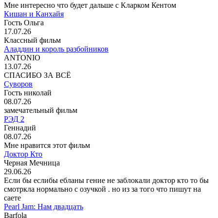
Мне интересно что будет дальше с Кларком Кентом
Кишан и Канхайя
Гость Ольга
17.07.26
Классный фильм
Аладдин и король разбойников
ANTONIO
13.07.26
СПАСИБО ЗА ВСЁ
Суворов
Гость николай
08.07.26
замечательный фильм
РЭД 2
Геннадий
08.07.26
Мне нравится этот фильм
Доктор Кто
Черная Мечница
29.06.26
Если бы еслибы ебланы гение не заблокали доктор кто то бы
смотркла нормально с озучкой . но из за того что пишут на
саете
Pearl Jam: Нам двадцать
Barfola