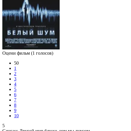
Оцени фильм
(1 голосов)
50
1
2
3
4
5
6
7
8
9
10
5
Слоган:
Другой мир ближе, чем мы думаем ...