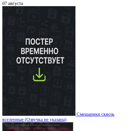
07 августа
Смешарики сквозь
вселенные
(Озвучка не указана)