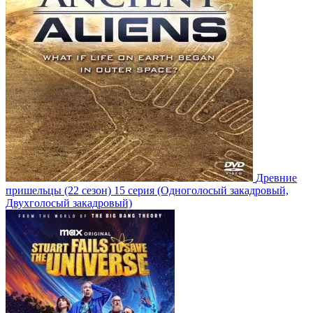
Древние
пришельцы
(22 сезон)
15 серия
(Одноголосый закадровый,
Двухголосый закадровый)