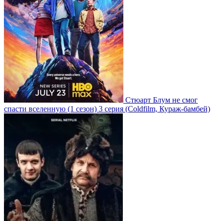
Стюарт Блум не смог
спасти вселенную
(1 сезон)
3 серия
(Coldfilm, Кураж-бамбей)