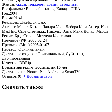
Жанры:
ужасы
,
триллеры
,
драмы
,
детективы
Все фильмы :
Великобритания, Канада, США
Год:
2004
Время:
01:41
Режиссёр:
Джеффри Сакс
Актёры:
Майкл Китон, Чандра Уэст, Дебора Кара Ангер, Иэн
МакНис, Сара Стрэйндж, Николас Элиа, Майк Допуд, Марша
Режис, Брэд Сивон, Митчелл Костерман
Премьера (РФ):
2005-02-24
Премьера (Мир):
2005-01-07
Перевод:
Оригинальный
Доступные озвучки:
Оригинальный, Субтитры,
Дублированный
Качество:
BDRip
Возраст:
зрителям, достигшим 16 лет
Доступно на:
iPhone, iPad, Android и SmartTV
Отзывов
(0)
+
Добавить свой
Скачать также