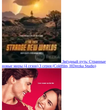
Звёздный путь: Странные
новые миры
(4 сезон)
3 серия
(Coldfilm, HDrezka Studio)