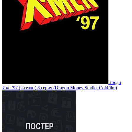
Люди
Икс ’97
(2 сезон)
8 серия
(Dragon Money Studio, Coldfilm)