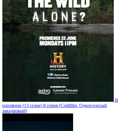
В
изоляции
(13 сезон)
8 серия
(Coldfilm, Одноголосый
закадровый)