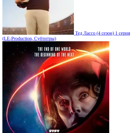
Тед Лассо
(4 сезон)
1 серия
(LE-Production, Субтитры)