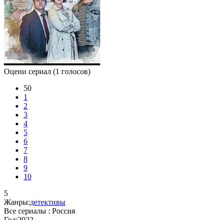
Оцени сериал
(1 голосов)
50
1
2
3
4
5
6
7
8
9
10
5
Жанры:
детективы
Все сериалы :
Россия
Год:
2022