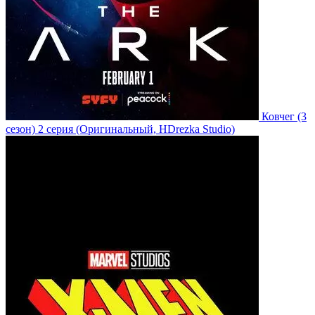
Ковчег
(3
сезон)
2 серия
(Оригинальный, HDrezka Studio)