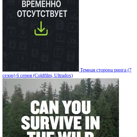
Темная сторона ринга
(7
сезон)
6 серия
(Coldfilm, Ultradox)