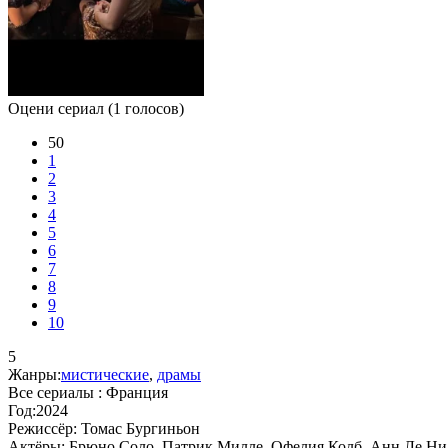
Оцени сериал
(1 голосов)
50
1
2
3
4
5
6
7
8
9
10
5
Жанры:
мистические
,
драмы
Все сериалы :
Франция
Год:
2024
Режиссёр:
Томас Бургиньон
Актёры:
Брюно Соло, Патрик Милле, Офелия Колб, Анн Ле Ни,