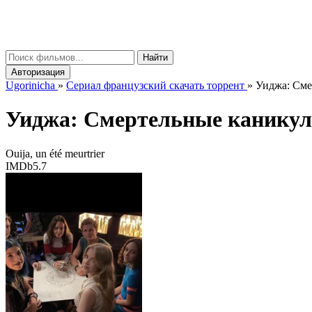
gorinicha
μ
Найти
Авторизация
Ugorinicha
»
Сериал французский скачать торрент
»
Уиджа: Смер
Уиджа: Смертельные каник
Ouija, un été meurtrier
IMDb
5.7