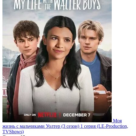
Моя
жизнь с мальчиками Уолтер
(3 сезон)
1 серия
(LE-Production,
TVShows)