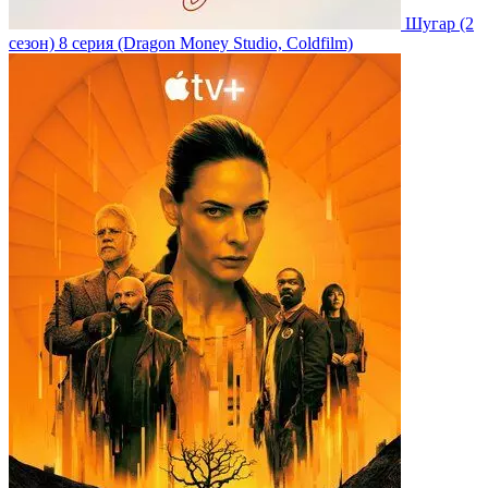
Шугар
(2
сезон)
8 серия
(Dragon Money Studio, Coldfilm)