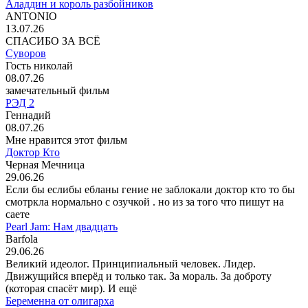
Аладдин и король разбойников
ANTONIO
13.07.26
СПАСИБО ЗА ВСЁ
Суворов
Гость николай
08.07.26
замечательный фильм
РЭД 2
Геннадий
08.07.26
Мне нравится этот фильм
Доктор Кто
Черная Мечница
29.06.26
Если бы еслибы ебланы гение не заблокали доктор кто то бы
смотркла нормально с озучкой . но из за того что пишут на
саете
Pearl Jam: Нам двадцать
Barfola
29.06.26
Великий идеолог. Принципиальный человек. Лидер.
Движущийся вперёд и только так. За мораль. За доброту
(которая спасёт мир). И ещё
Беременна от олигарха