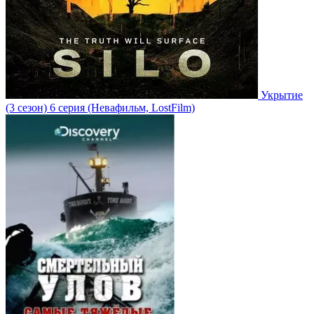
Укрытие
(3 сезон)
6 серия
(Невафильм, LostFilm)