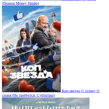
(Dragon Money Studio)
Коп-звезда
(1 сезон)
11
серия
(Не требуется, Субтитры)