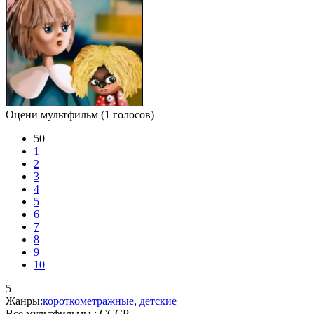
Оцени мультфильм
(1 голосов)
50
1
2
3
4
5
6
7
8
9
10
5
Жанры:
короткометражные
,
детские
Все мультфильмы :
СССР