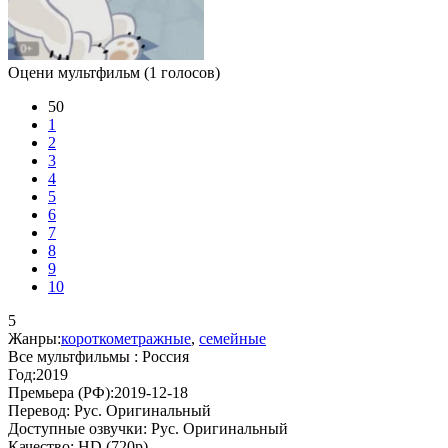
Оцени мультфильм
(1 голосов)
50
1
2
3
4
5
6
7
8
9
10
5
Жанры:
короткометражные
,
семейные
Все мультфильмы :
Россия
Год:
2019
Премьера (РФ):
2019-12-18
Перевод:
Рус. Оригинальный
Доступные озвучки:
Рус. Оригинальный
Качество:
HD (720p)