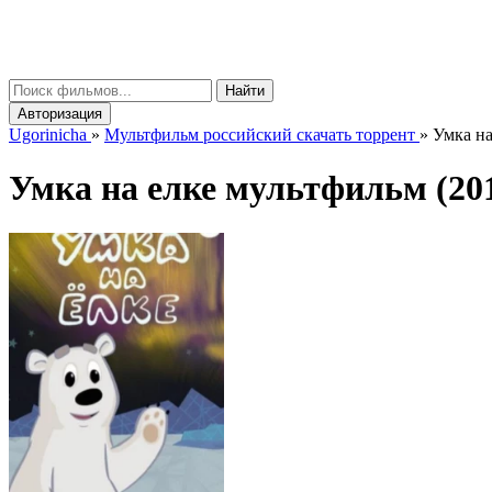
gorinicha
μ
Найти
Авторизация
Ugorinicha
»
Мультфильм российский скачать торрент
»
Умка на
Умка на елке мультфильм (20