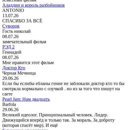
Аладдин и король разбойников
ANTONIO
13.07.26
СПАСИБО ЗА ВСЁ
Суворов
Гость николай
08.07.26
замечательный фильм
РЭД 2
Геннадий
08.07.26
Мне нравится этот фильм
Доктор Кто
Черная Мечница
29.06.26
Если бы еслибы ебланы гение не заблокали доктор кто то бы
смотркла нормально с озучкой . но из за того что пишут на
саете
Pearl Jam: Нам двадцать
Barfola
29.06.26
Великий идеолог. Принципиальный человек. Лидер.
Движущийся вперёд и только так. За мораль. За доброту
(которая спасёт мир). И ещё