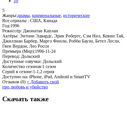
10
5
Жанры:
драмы
,
криминальные
,
исторические
Все сериалы :
США, Канада
Год:
1996
Режиссёр:
Джонатан Каплан
Актёры:
Энтони Эдвардс, Эрик Робертс, Сэм Нил, Кевин Тай,
Джиллиан Барбер, Марго Финли, Робби Бауэн, Бетел Лесли,
Гвен Вердон, Лео Росси
Премьера (Мир):
1996-11-24
Перевод:
Дольский
Доступные озвучки:
Дольский
Количество сезонов:
1 сезон
Серий в сезоне:
1-1,2 серия
Доступно на:
iPhone, iPad, Android и SmartTV
Отзывов
(0)
+
Добавить свой
про любовь и убийство
Скачать также