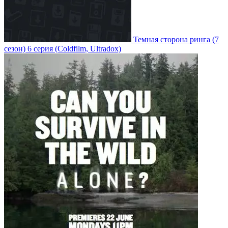
Темная сторона ринга
(7
сезон)
6 серия
(Coldfilm, Ultradox)