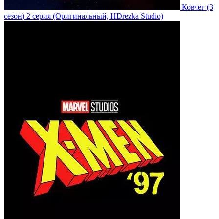
Ковчег
(3
сезон)
2 серия
(Оригинальный, HDrezka Studio)