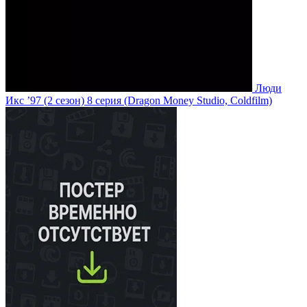
Люди
Икс ’97
(2 сезон)
8 серия
(Dragon Money Studio, Coldfilm)