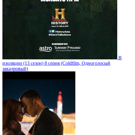
В
изоляции
(13 сезон)
8 серия
(Coldfilm, Одноголосый
закадровый)