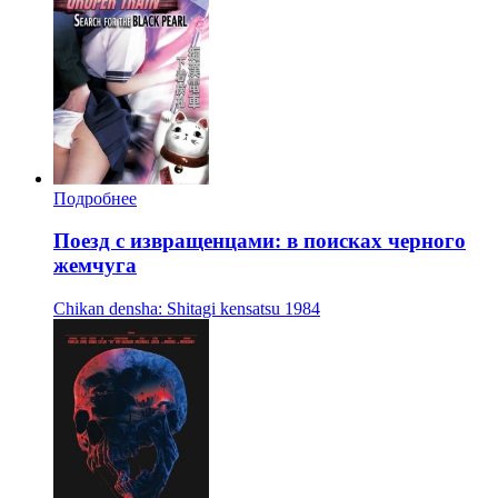
Подробнее
Поезд с извращенцами: в поисках черного
жемчуга
Chikan densha: Shitagi kensatsu
1984