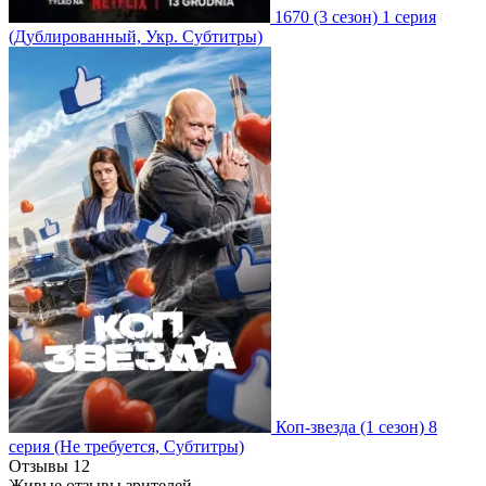
1670
(3 сезон)
1 серия
(Дублированный, Укр. Субтитры)
Коп-звезда
(1 сезон)
8
серия
(Не требуется, Субтитры)
Отзывы
12
Живые отзывы зрителей