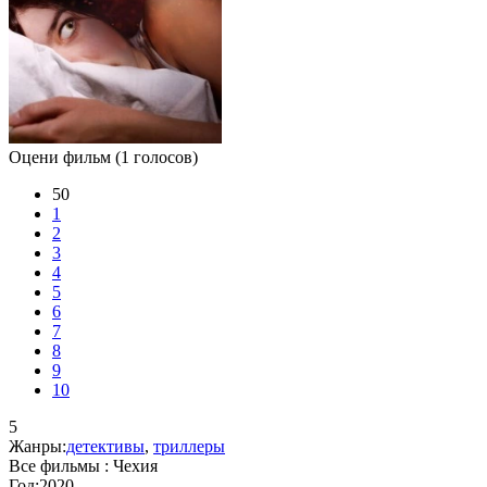
Оцени фильм
(1 голосов)
50
1
2
3
4
5
6
7
8
9
10
5
Жанры:
детективы
,
триллеры
Все фильмы :
Чехия
Год:
2020