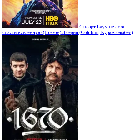
Стюарт Блум не смог
спасти вселенную
(1 сезон)
3 серия
(Coldfilm, Кураж-бамбей)