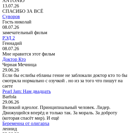
ANTONIO
13.07.26
СПАСИБО ЗА ВСЁ
Суворов
Гость николай
08.07.26
замечательный фильм
РЭД 2
Геннадий
08.07.26
Мне нравится этот фильм
Доктор Кто
Черная Мечница
29.06.26
Если бы еслибы ебланы гение не заблокали доктор кто то бы
смотркла нормально с озучкой . но из за того что пишут на
саете
Pearl Jam: Нам двадцать
Barfola
29.06.26
Великий идеолог. Принципиальный человек. Лидер.
Движущийся вперёд и только так. За мораль. За доброту
(которая спасёт мир). И ещё
Беременна от олигарха
леонид