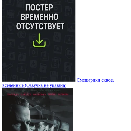
Смешарики сквозь
вселенные
(Озвучка не указана)