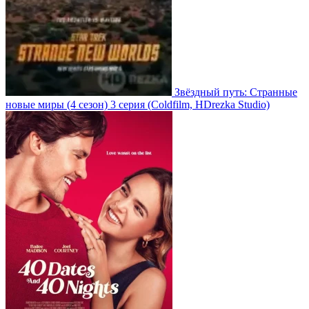
Звёздный путь: Странные
новые миры
(4 сезон)
3 серия
(Coldfilm, HDrezka Studio)