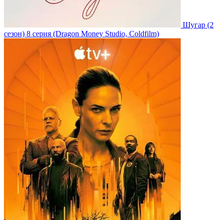
Шугар
(2
сезон)
8 серия
(Dragon Money Studio, Coldfilm)