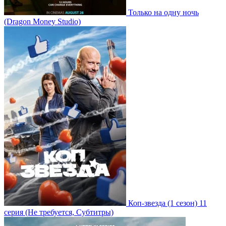
Только на одну ночь
(Dragon Money Studio)
Коп-звезда
(1 сезон)
11
серия
(Не требуется, Субтитры)