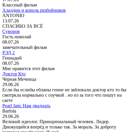
Классный фильм
Аладдин и король разбойников
ANTONIO
13.07.26
СПАСИБО ЗА ВСЁ
Суворов
Гость николай
08.07.26
замечательный фильм
РЭД 2
Геннадий
08.07.26
Мне нравится этот фильм
Доктор Кто
Черная Мечница
29.06.26
Если бы еслибы ебланы гение не заблокали доктор кто то бы
смотркла нормально с озучкой . но из за того что пишут на
саете
Pearl Jam: Нам двадцать
Barfola
29.06.26
Великий идеолог. Принципиальный человек. Лидер.
Движущийся вперёд и только так. За мораль. За доброту