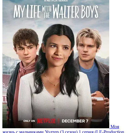
Моя
жизнь с мальчиками Уолтер
(3 сезон)
1 серия
(LE-Production,