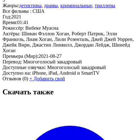
Жанры:
детективы
,
драмы
,
криминальные
,
триллеры
Все фильмы :
США
Год:
2021
Время:
01:41
Режиссёр:
Вибеке Муасиа
Актёры:
Шиван Фэллон Хоган, Роберт Патрик, Элли
Франкель, Лиам Хоган, Лили Розенталь, Джей Джей Уоррен,
Джейк Вири, Джастин Линвилл, Джордан Лейдж, Шинейд
Хоган
Премьера (Мир):
2021-08-27
Перевод:
Многоголосый закадровый
Доступные озвучки:
Многоголосый закадровый
Доступно на:
iPhone, iPad, Android и SmartTV
Отзывов
(0)
+
Добавить свой
Скачать также