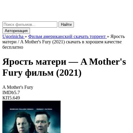
gorinicha
μ
Найти
Авторизация
Ugorinicha
»
Фильм американский скачать торрент
»
Ярость
матери / A Mother's Fury (2021) скачать в хорошем качестве
бесплатно
Ярость матери —
A Mother's
Fury
фильм (2021)
A Mother's Fury
IMDb
5.7
КП
5.649