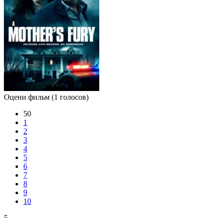
Оцени фильм
(1 голосов)
50
1
2
3
4
5
6
7
8
9
10
5