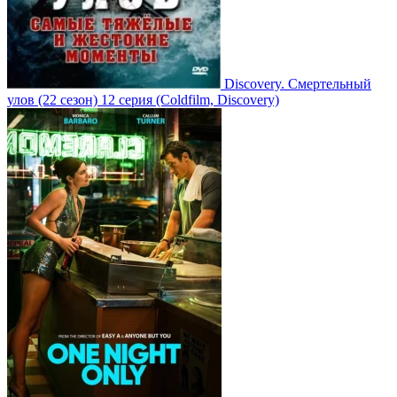
Discovery. Смертельный
улов
(22 сезон)
12 серия
(Coldfilm, Discovery)