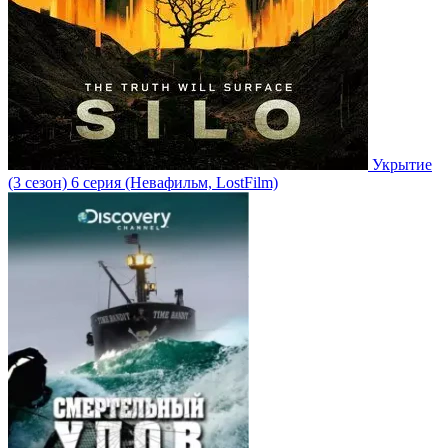
Укрытие
(3 сезон)
6 серия
(Невафильм, LostFilm)