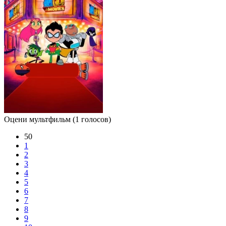
Оцени мультфильм
(1 голосов)
50
1
2
3
4
5
6
7
8
9