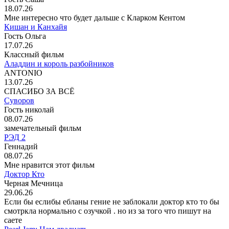
18.07.26
Мне интересно что будет дальше с Кларком Кентом
Кишан и Канхайя
Гость Ольга
17.07.26
Классный фильм
Аладдин и король разбойников
ANTONIO
13.07.26
СПАСИБО ЗА ВСЁ
Суворов
Гость николай
08.07.26
замечательный фильм
РЭД 2
Геннадий
08.07.26
Мне нравится этот фильм
Доктор Кто
Черная Мечница
29.06.26
Если бы еслибы ебланы гение не заблокали доктор кто то бы
смотркла нормально с озучкой . но из за того что пишут на
саете