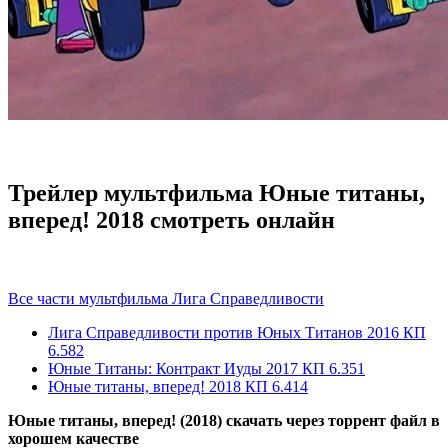
Трейлер мультфильма Юные титаны,
вперед! 2018 смотреть онлайн
Все части мультфильма Лига Справедливости
Лига Справедливости против Юных Титанов
2016
КП
6.582
Юные Титаны: Контракт Иуды
2017
КП 6.351
Юные титаны, вперед!
2018
КП 6.414
Юные титаны, вперед! (2018) скачать через торрент файл в
хорошем качестве