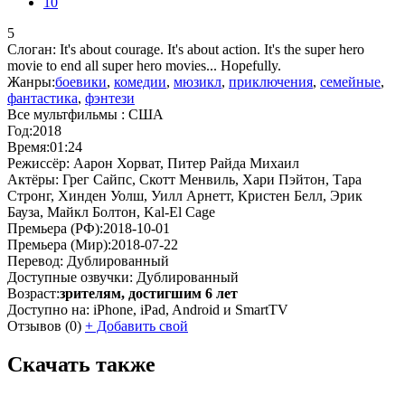
10
5
Слоган:
It's about courage. It's about action. It's the super hero
movie to end all super hero movies... Hopefully.
Жанры:
боевики
,
комедии
,
мюзикл
,
приключения
,
семейные
,
фантастика
,
фэнтези
Все мультфильмы :
США
Год:
2018
Время:
01:24
Режиссёр:
Аарон Хорват, Питер Райда Михаил
Актёры:
Грег Сайпс, Скотт Менвиль, Хари Пэйтон, Тара
Стронг, Хинден Уолш, Уилл Арнетт, Кристен Белл, Эрик
Бауза, Майкл Болтон, Kal-El Cage
Премьера (РФ):
2018-10-01
Премьера (Мир):
2018-07-22
Перевод:
Дублированный
Доступные озвучки:
Дублированный
Возраст:
зрителям, достигшим 6 лет
Доступно на:
iPhone, iPad, Android и SmartTV
Отзывов
(0)
+
Добавить свой
Скачать также