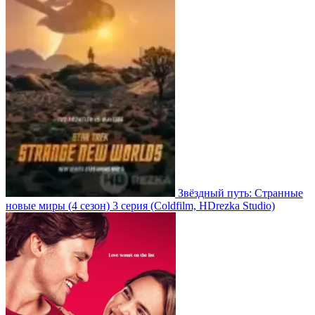
Звёздный путь: Странные
новые миры
(4 сезон)
3 серия
(Coldfilm, HDrezka Studio)