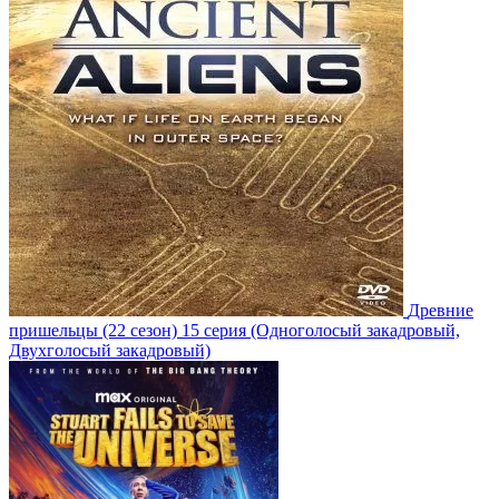
Древние
пришельцы
(22 сезон)
15 серия
(Одноголосый закадровый,
Двухголосый закадровый)