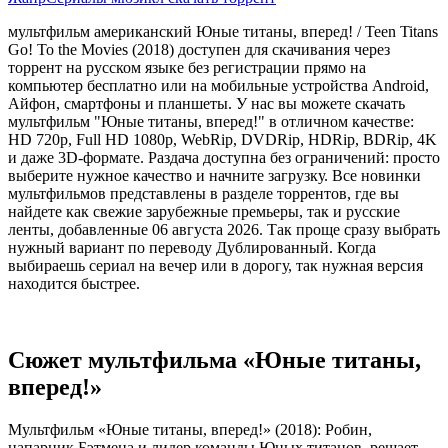
мультфильм американский Юные титаны, вперед! / Teen Titans
Go! To the Movies (2018) доступен для скачивания через
торрент на русском языке без регистрации прямо на
компьютер бесплатно или на мобильные устройства Android,
Айфон, смартфоны и планшеты. У нас вы можете скачать
мультфильм "Юные титаны, вперед!" в отличном качестве:
HD 720p, Full HD 1080p, WebRip, DVDRip, HDRip, BDRip, 4K
и даже 3D-формате. Раздача доступна без ограничений: просто
выберите нужное качество и начните загрузку. Все новинки
мультфильмов представлены в разделе торрентов, где вы
найдете как свежие зарубежные премьеры, так и русские
ленты, добавленные 06 августа 2026. Так проще сразу выбрать
нужный вариант по переводу Дублированный. Когда
выбираешь сериал на вечер или в дорогу, так нужная версия
находится быстрее.
Сюжет мультфильма «Юные титаны,
вперед!»
Мультфильм «Юные титаны, вперед!» (2018): Робин,
напарник Бэтмена и лидер команды Юных титанов, решает