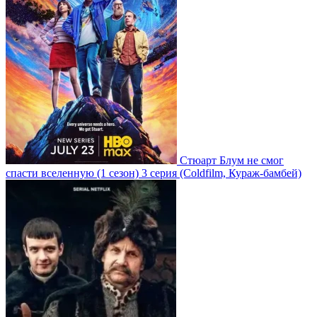
Стюарт Блум не смог
спасти вселенную
(1 сезон)
3 серия
(Coldfilm, Кураж-бамбей)