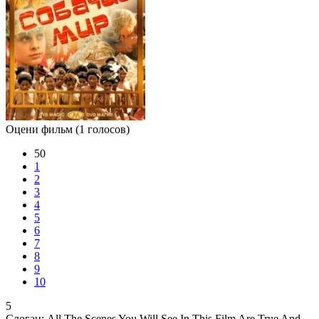
Оцени фильм
(1 голосов)
50
1
2
3
4
5
6
7
8
9
10
5
Слоган:
All The Scenes You Will See In This Film Are True And