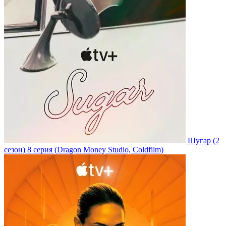
Шугар
(2
сезон)
8 серия
(Dragon Money Studio, Coldfilm)