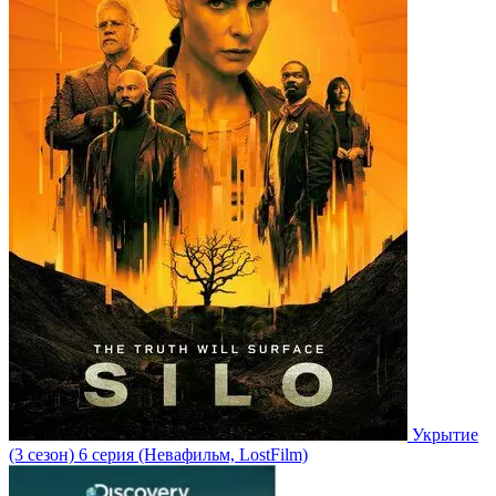
Укрытие
(3 сезон)
6 серия
(Невафильм, LostFilm)