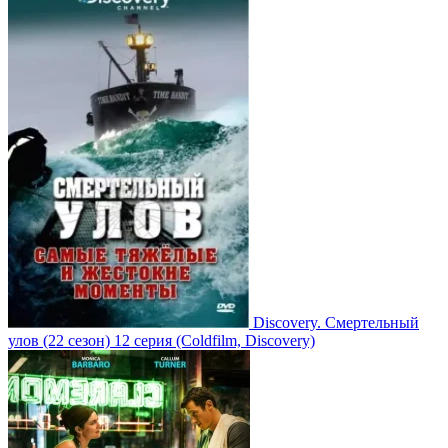
Discovery. Смертельный
улов
(22 сезон)
12 серия
(Coldfilm, Discovery)