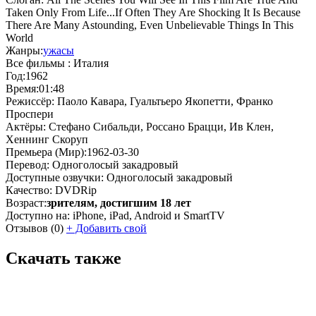
Taken Only From Life...If Often They Are Shocking It Is Because
There Are Many Astounding, Even Unbelievable Things In This
World
Жанры:
ужасы
Все фильмы :
Италия
Год:
1962
Время:
01:48
Режиссёр:
Паоло Кавара, Гуальтьеро Якопетти, Франко
Проспери
Актёры:
Стефано Сибальди, Россано Брацци, Ив Клен,
Хеннинг Скоруп
Премьера (Мир):
1962-03-30
Перевод:
Одноголосый закадровый
Доступные озвучки:
Одноголосый закадровый
Качество:
DVDRip
Возраст:
зрителям, достигшим 18 лет
Доступно на:
iPhone, iPad, Android и SmartTV
Отзывов
(0)
+
Добавить свой
Скачать также