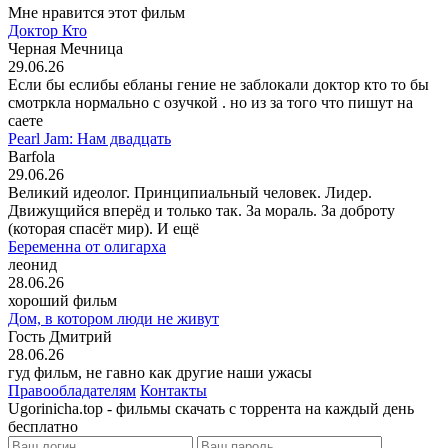
Мне нравится этот фильм
Доктор Кто
Черная Мечница
29.06.26
Если бы еслибы ебланы гение не заблокали доктор кто то бы
смотркла нормально с озучкой . но из за того что пишут на
саете
Pearl Jam: Нам двадцать
Barfola
29.06.26
Великий идеолог. Принципиальный человек. Лидер.
Движущийся вперёд и только так. За мораль. За доброту
(которая спасёт мир). И ещё
Беременна от олигарха
леонид
28.06.26
хороший фильм
Дом, в котором люди не живут
Гость Дмитрий
28.06.26
гуд фильм, не гавно как другие наши ужасы
Правообладателям
Контакты
Ugorinicha.top - фильмы скачать с торрента на каждый день
бесплатно