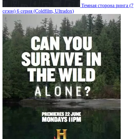
Темная сторона ринга
(7
сезон)
6 серия
(Coldfilm, Ultradox)