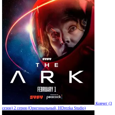
Ковчег
(3
сезон)
2 серия
(Оригинальный, HDrezka Studio)