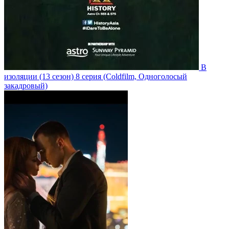
В
изоляции
(13 сезон)
8 серия
(Coldfilm, Одноголосый
закадровый)