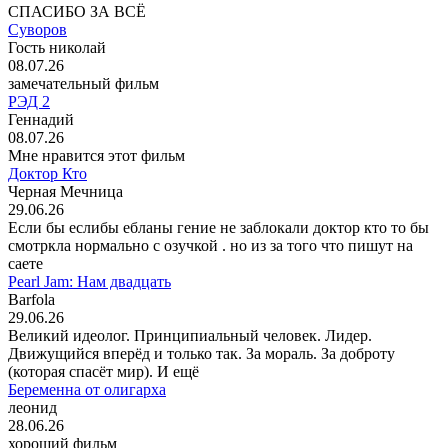
СПАСИБО ЗА ВСЁ
Суворов
Гость николай
08.07.26
замечательный фильм
РЭД 2
Геннадий
08.07.26
Мне нравится этот фильм
Доктор Кто
Черная Мечница
29.06.26
Если бы еслибы ебланы гение не заблокали доктор кто то бы
смотркла нормально с озучкой . но из за того что пишут на
саете
Pearl Jam: Нам двадцать
Barfola
29.06.26
Великий идеолог. Принципиальный человек. Лидер.
Движущийся вперёд и только так. За мораль. За доброту
(которая спасёт мир). И ещё
Беременна от олигарха
леонид
28.06.26
хороший фильм