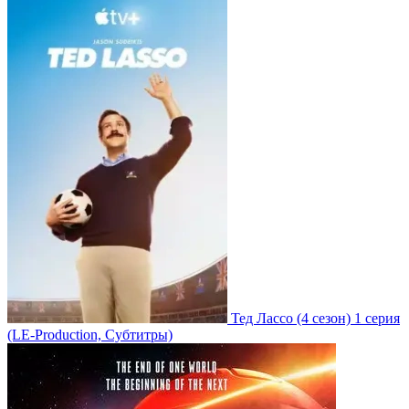
Тед Лассо
(4 сезон)
1 серия
(LE-Production, Субтитры)