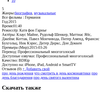
10
5
Жанры:
биография
,
музыкальные
Все фильмы :
Германия
Год:
2015
Время:
01:40
Режиссёр:
Катя фон Гарнье
Актёры:
Клаус Майне, Рудольф Шенкер, Маттиас Ябс,
Джеймс Коттак, Павел Мончивода, Питер Аменд, Франсис
Бухгольц, Ник Кэрис, Дитер Диркс, Дон Доккен
Премьера (Мир):
2015-03-26
Перевод:
Профессиональный многоголосый
Доступные озвучки:
Профессиональный многоголосый
Качество:
BDRip
Доступно на:
iPhone, iPad, Android и SmartTV
Отзывов
(0)
+
Добавить свой
про день рождения
что смотреть в день космонавтики
про
день благодарения
про день святого валентина
Скачать также