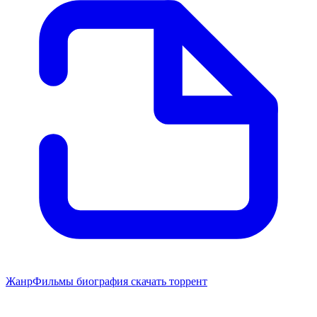
Жанр
Фильмы биография скачать торрент