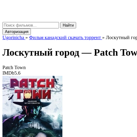
gorinicha
μ
Найти
Авторизация
Ugorinicha
»
Фильм канадский скачать торрент
»
Лоскутный горо
Лоскутный город —
Patch To
Patch Town
IMDb
5.6