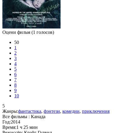
Оцени фильм
(1 голосов)
50
1
2
3
4
5
6
7
8
9
10
5
Жанры:
фантастика
,
фэнтези
,
комедии
,
приключения
Все фильмы :
Канада
Год:
2014
Время:
1 ч 25 мин
Режиссёр:
Крэйг Гудвил