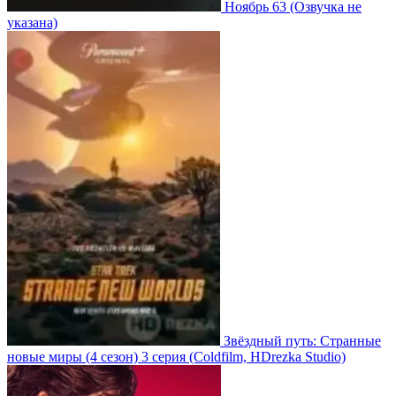
Ноябрь 63
(Озвучка не
указана)
Звёздный путь: Странные
новые миры
(4 сезон)
3 серия
(Coldfilm, HDrezka Studio)