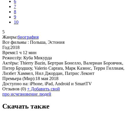
6
7
8
9
10
5
Жанры:
биография
Все фильмы :
Польша, Эстония
Год:
2018
Время:
1 ч 12 мин
Режиссёр:
Куба Микурда
Актёры:
Thierry Bazin, Бертран Бонелло, Валериан Боровчик,
Питер Брэдшоу, Valerio Caprara, Марк Казинс, Терри Гиллиам,
Лизбет Хаммел, Нил Джордан, Патрис Леконт
Премьера (Мир):
18 мая 2018
Доступно на:
iPhone, iPad, Android и SmartTV
Отзывов
(0)
+
Добавить свой
про исчезновение людей
Скачать также