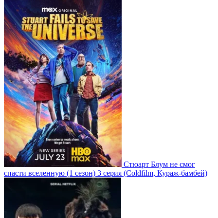
Стюарт Блум не смог
спасти вселенную
(1 сезон)
3 серия
(Coldfilm, Кураж-бамбей)