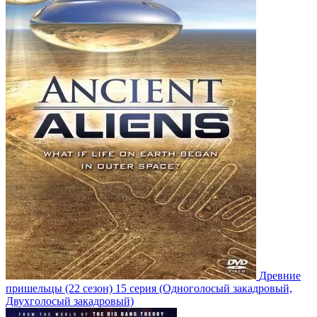
Древние
пришельцы
(22 сезон)
15 серия
(Одноголосый закадровый,
Двухголосый закадровый)