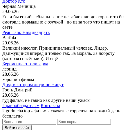
Доктор Кто
Черная Мечница
29.06.26
Если бы еслибы ебланы гение не заблокали доктор кто то бы
смотркла нормально с озучкой . но из за того что пишут на
саете
Pearl Jam: Нам двадцать
Barfola
29.06.26
Великий идеолог. Принципиальный человек. Лидер.
Движущийся вперёд и только так. За мораль. За доброту
(которая спасёт мир). И ещё
Беременна от олигарха
леонид
28.06.26
хороший фильм
Дом, в котором люди не живут
Гость Дмитрий
28.06.26
гуд фильм, не гавно как другие наши ужасы
Правообладателям
Контакты
Ugorinicha.top - фильмы скачать с торрента на каждый день
бесплатно
Войти на сайт