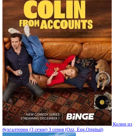
Колин из
бухгалтерии
(3 сезон)
3 серия
(Ozz, Eng.Original)