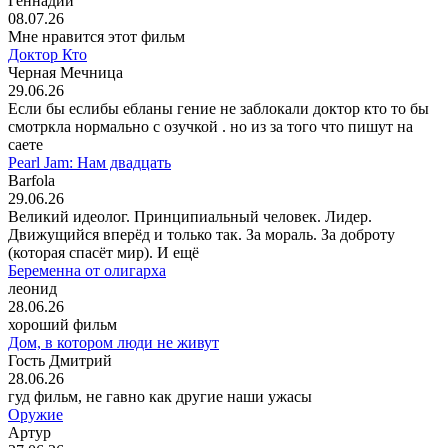
Геннадий
08.07.26
Мне нравится этот фильм
Доктор Кто
Черная Мечница
29.06.26
Если бы еслибы ебланы гение не заблокали доктор кто то бы
смотркла нормально с озучкой . но из за того что пишут на
саете
Pearl Jam: Нам двадцать
Barfola
29.06.26
Великий идеолог. Принципиальный человек. Лидер.
Движущийся вперёд и только так. За мораль. За доброту
(которая спасёт мир). И ещё
Беременна от олигарха
леонид
28.06.26
хороший фильм
Дом, в котором люди не живут
Гость Дмитрий
28.06.26
гуд фильм, не гавно как другие наши ужасы
Оружие
Артур