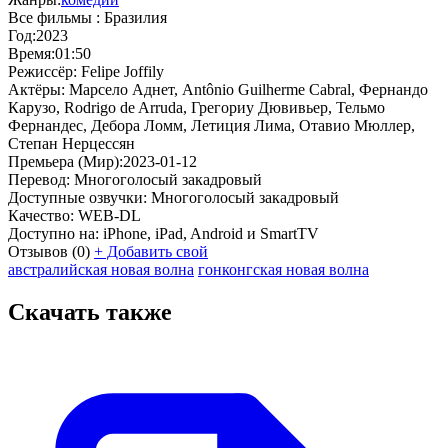
Все фильмы :
Бразилия
Год:
2023
Время:
01:50
Режиссёр:
Felipe Joffily
Актёры:
Марсело Аднет, Antônio Guilherme Cabral, Фернандо
Карузо, Rodrigo de Arruda, Грегориу Дювивьер, Тельмо
Фернандес, Дебора Ломм, Летиция Лима, Отавио Мюллер,
Степан Нерцессян
Премьера (Мир):
2023-01-12
Перевод:
Многоголосый закадровый
Доступные озвучки:
Многоголосый закадровый
Качество:
WEB-DL
Доступно на:
iPhone, iPad, Android и SmartTV
Отзывов
(0)
+
Добавить свой
австралийская новая волна
гонконгская новая волна
Скачать также