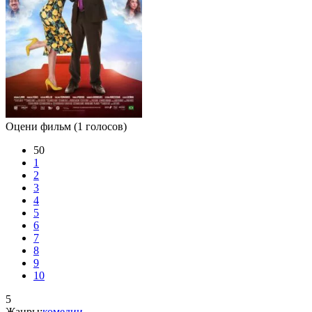
Оцени фильм
(1 голосов)
50
1
2
3
4
5
6
7
8
9
10
5
Жанры:
комедии