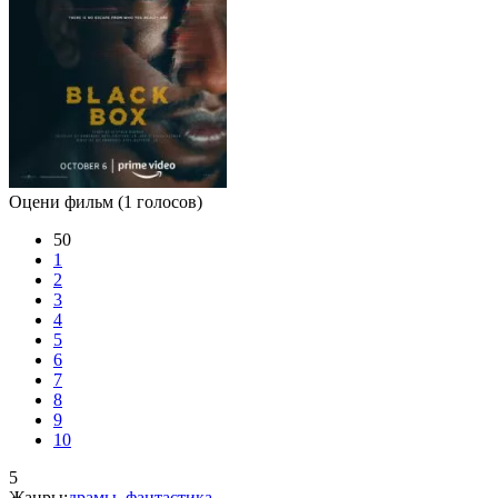
Оцени фильм
(1 голосов)
50
1
2
3
4
5
6
7
8
9
10
5
Жанры:
драмы
,
фантастика