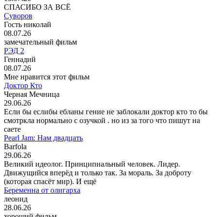
СПАСИБО ЗА ВСЁ
Суворов
Гость николай
08.07.26
замечательный фильм
РЭД 2
Геннадий
08.07.26
Мне нравится этот фильм
Доктор Кто
Черная Мечница
29.06.26
Если бы еслибы ебланы гение не заблокали доктор кто то бы
смотркла нормально с озучкой . но из за того что пишут на
саете
Pearl Jam: Нам двадцать
Barfola
29.06.26
Великий идеолог. Принципиальный человек. Лидер.
Движущийся вперёд и только так. За мораль. За доброту
(которая спасёт мир). И ещё
Беременна от олигарха
леонид
28.06.26
хороший фильм