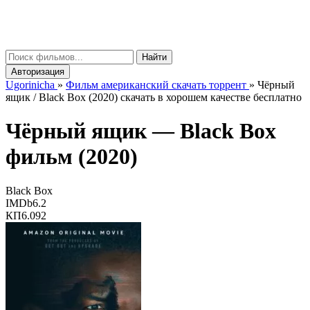
gorinicha
μ
Найти
Авторизация
Ugorinicha
»
Фильм американский скачать торрент
»
Чёрный
ящик / Black Box (2020) скачать в хорошем качестве бесплатно
Чёрный ящик —
Black Box
фильм (2020)
Black Box
IMDb
6.2
КП
6.092