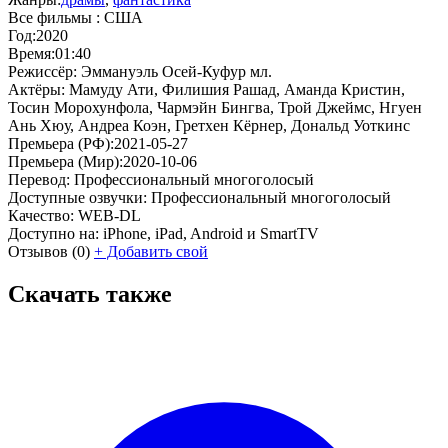
Все фильмы :
США
Год:
2020
Время:
01:40
Режиссёр:
Эммануэль Осей-Куфур мл.
Актёры:
Мамуду Ати, Филишия Рашад, Аманда Кристин,
Тосин Морохунфола, Чармэйн Бингва, Трой Джеймс, Нгуен
Ань Хюу, Андреа Коэн, Гретхен Кёрнер, Дональд Уоткинс
Премьера (РФ):
2021-05-27
Премьера (Мир):
2020-10-06
Перевод:
Профессиональный многоголосый
Доступные озвучки:
Профессиональный многоголосый
Качество:
WEB-DL
Доступно на:
iPhone, iPad, Android и SmartTV
Отзывов
(0)
+
Добавить свой
Скачать также