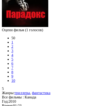
Оцени фильм
(1 голосов)
50
1
2
3
4
5
6
7
8
9
10
5
Жанры:
триллеры
,
фантастика
Все фильмы :
Канада
Год:
2010
Время:
01:23