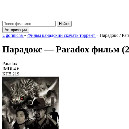
gorinicha
μ
Найти
Авторизация
Ugorinicha
»
Фильм канадский скачать торрент
»
Парадокс / Par
Парадокс —
Paradox
фильм (2
Paradox
IMDb
4.6
КП
5.219