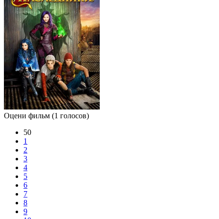
Оцени фильм
(1 голосов)
50
1
2
3
4
5
6
7
8
9