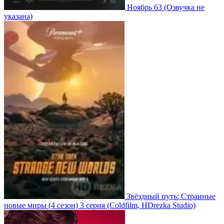
Ноябрь 63
(Озвучка не
указана)
Звёздный путь: Странные
новые миры
(4 сезон)
3 серия
(Coldfilm, HDrezka Studio)