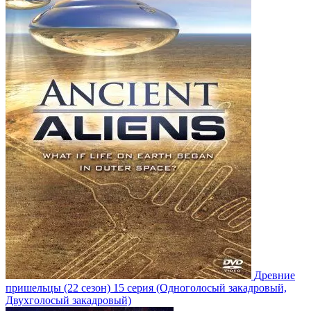
Древние
пришельцы
(22 сезон)
15 серия
(Одноголосый закадровый,
Двухголосый закадровый)