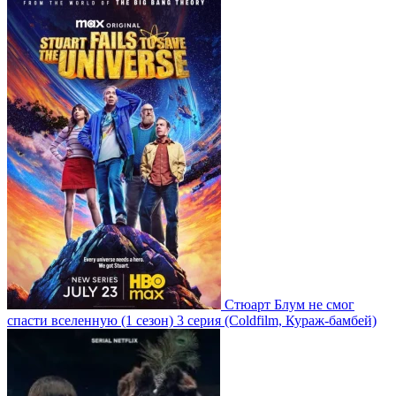
Стюарт Блум не смог
спасти вселенную
(1 сезон)
3 серия
(Coldfilm, Кураж-бамбей)