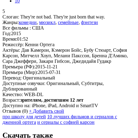
10
5
Слоган:
They're not bad. They're just born that way.
Жанры:
комедии
,
мюзикл
,
семейные
,
фэнтези
Все фильмы :
США
Год:
2015
Время:
01:52
Режиссёр:
Кенни Ортега
Актёры:
Дав Камерон, Кэмерон Бойс, Бубу Стюарт, София
Карсон, Митчелл Хоуп, Мелани Пакссон, Бренна Д'Амико,
Сара Джеффери, Закари Гибсон, Джедидайя Гудакр
Премьера (РФ):
2015-11-21
Премьера (Мир):
2015-07-31
Перевод:
Оригинальный
Доступные озвучки:
Оригинальный, Субтитры,
Дублированный
Качество:
WEB-DL
Возраст:
зрителям, достигшим 12 лет
Доступно на:
iPhone, iPad, Android и SmartTV
Отзывов
(0)
+
Добавить свой
про школу для детей
10 лучших фильмов и сериалов с
дженной ортега
и сериалы с софией карсон
Скачать также