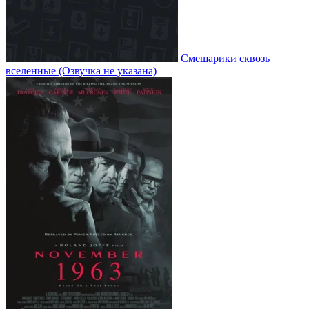
Смешарики сквозь
вселенные
(Озвучка не указана)