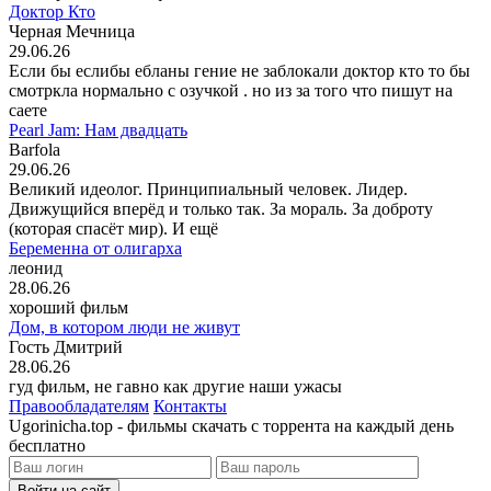
Доктор Кто
Черная Мечница
29.06.26
Если бы еслибы ебланы гение не заблокали доктор кто то бы
смотркла нормально с озучкой . но из за того что пишут на
саете
Pearl Jam: Нам двадцать
Barfola
29.06.26
Великий идеолог. Принципиальный человек. Лидер.
Движущийся вперёд и только так. За мораль. За доброту
(которая спасёт мир). И ещё
Беременна от олигарха
леонид
28.06.26
хороший фильм
Дом, в котором люди не живут
Гость Дмитрий
28.06.26
гуд фильм, не гавно как другие наши ужасы
Правообладателям
Контакты
Ugorinicha.top - фильмы скачать с торрента на каждый день
бесплатно
Войти на сайт