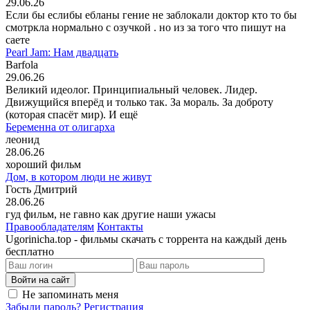
29.06.26
Если бы еслибы ебланы гение не заблокали доктор кто то бы
смотркла нормально с озучкой . но из за того что пишут на
саете
Pearl Jam: Нам двадцать
Barfola
29.06.26
Великий идеолог. Принципиальный человек. Лидер.
Движущийся вперёд и только так. За мораль. За доброту
(которая спасёт мир). И ещё
Беременна от олигарха
леонид
28.06.26
хороший фильм
Дом, в котором люди не живут
Гость Дмитрий
28.06.26
гуд фильм, не гавно как другие наши ужасы
Правообладателям
Контакты
Ugorinicha.top - фильмы скачать с торрента на каждый день
бесплатно
Войти на сайт
Не запоминать меня
Забыли пароль?
Регистрация