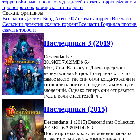
торрент
Фильмы про школу для детей скачать торрент
Фильмы
про остров сокровищ скачать торрент
Скачать франшизы
Все части Джеймс Бонд Агент 007 скачать торрент
Все части
Сельский детектив скачать торрент
Все части Годзилла против
скачать торрент
Наследники 3 (2019)
Descendants 3
2019
КП 7.02
IMDb 6.4
Мэл, Иви, Карлосу и Джею предстоит
вернуться на Остров Потерянных – в то
самое место, где они сами когда-то жили и
готовились пойти по родительскому пути
злодеяний. Однако теперь они отправятся
туда в роли спасителей, ч...
Наследники (2015)
Descendants 1 (2015) Descendants Collection
2015
КП 6.235
IMDb 6.3
После прихода к власти молодой монарх
выдает новый указ – «амнистию», по