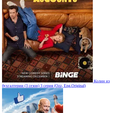
Колин из
бухгалтерии
(3 сезон)
3 серия
(Ozz, Eng.Original)