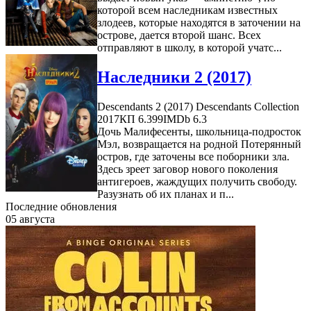
которой всем наследникам известных
злодеев, которые находятся в заточении на
острове, дается второй шанс. Всех
отправляют в школу, в которой учатс...
Наследники 2 (2017)
Descendants 2 (2017) Descendants Collection
2017
КП 6.399
IMDb 6.3
Дочь Малифесенты, школьница-подросток
Мэл, возвращается на родной Потерянный
остров, где заточены все поборники зла.
Здесь зреет заговор нового поколения
антигероев, жаждущих получить свободу.
Разузнать об их планах и п...
Последние обновления
05 августа