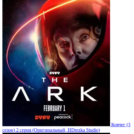
Ковчег
(3
сезон)
2 серия
(Оригинальный, HDrezka Studio)