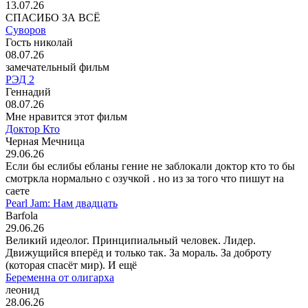
13.07.26
СПАСИБО ЗА ВСЁ
Суворов
Гость николай
08.07.26
замечательный фильм
РЭД 2
Геннадий
08.07.26
Мне нравится этот фильм
Доктор Кто
Черная Мечница
29.06.26
Если бы еслибы ебланы гение не заблокали доктор кто то бы
смотркла нормально с озучкой . но из за того что пишут на
саете
Pearl Jam: Нам двадцать
Barfola
29.06.26
Великий идеолог. Принципиальный человек. Лидер.
Движущийся вперёд и только так. За мораль. За доброту
(которая спасёт мир). И ещё
Беременна от олигарха
леонид
28.06.26