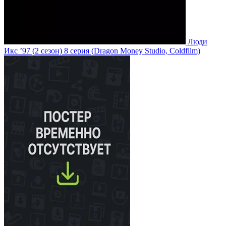
Люди
Икс ’97
(2 сезон)
8 серия
(Dragon Money Studio, Coldfilm)