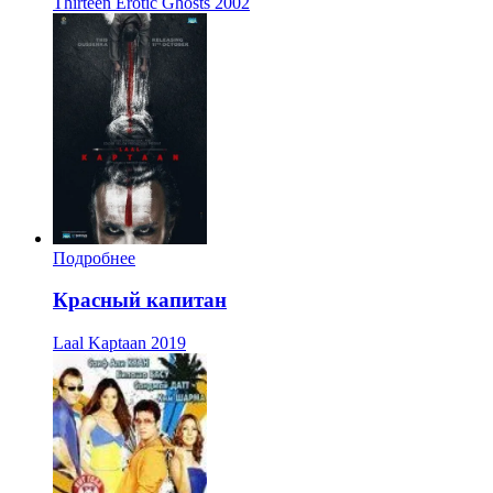
Thirteen Erotic Ghosts
2002
Подробнее
Красный капитан
Laal Kaptaan
2019