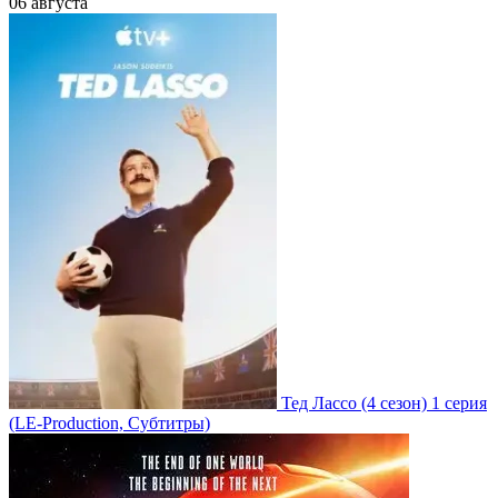
06 августа
Тед Лассо
(4 сезон)
1 серия
(LE-Production, Субтитры)