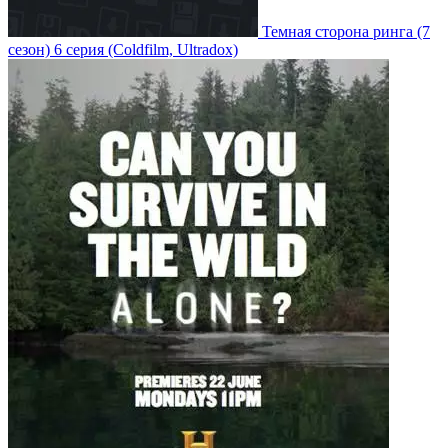
Темная сторона ринга
(7
сезон)
6 серия
(Coldfilm, Ultradox)