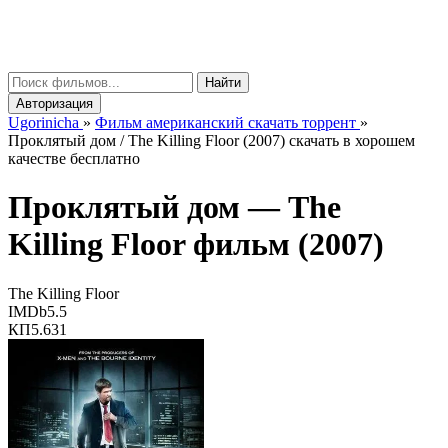
gorinicha
μ
Найти
Авторизация
Ugorinicha
»
Фильм американский скачать торрент
»
Проклятый дом / The Killing Floor (2007) скачать в хорошем
качестве бесплатно
Проклятый дом —
The
Killing Floor
фильм (2007)
The Killing Floor
IMDb
5.5
КП
5.631