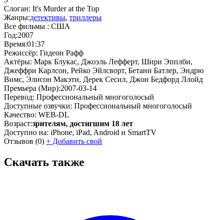
Слоган:
It's Murder at the Top
Жанры:
детективы
,
триллеры
Все фильмы :
США
Год:
2007
Время:
01:37
Режиссёр:
Гидеон Рафф
Актёры:
Марк Блукас, Джоэль Лефферт, Шири Эпплби,
Джеффри Карлсон, Рейко Эйлсворт, Бетани Батлер, Эндрю
Вимс, Элисон Макэти, Дерек Сесил, Джон Бедфорд Ллойд
Премьера (Мир):
2007-03-14
Перевод:
Профессиональный многоголосый
Доступные озвучки:
Профессиональный многоголосый
Качество:
WEB-DL
Возраст:
зрителям, достигшим 18 лет
Доступно на:
iPhone, iPad, Android и SmartTV
Отзывов
(0)
+
Добавить свой
Скачать также