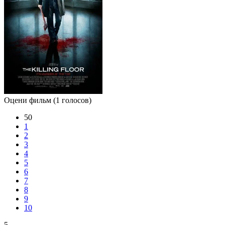
Оцени фильм
(1 голосов)
50
1
2
3
4
5
6
7
8
9
10
5