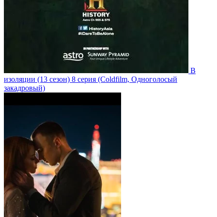
В
изоляции
(13 сезон)
8 серия
(Coldfilm, Одноголосый
закадровый)