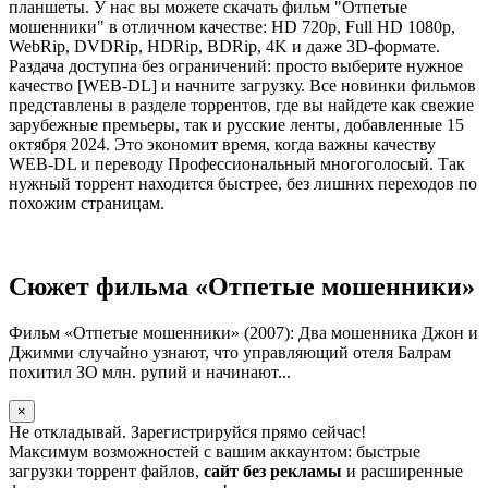
планшеты. У нас вы можете скачать фильм "Отпетые
мошенники" в отличном качестве: HD 720p, Full HD 1080p,
WebRip, DVDRip, HDRip, BDRip, 4K и даже 3D-формате.
Раздача доступна без ограничений: просто выберите нужное
качество [WEB-DL] и начните загрузку. Все новинки фильмов
представлены в разделе торрентов, где вы найдете как свежие
зарубежные премьеры, так и русские ленты, добавленные 15
октября 2024. Это экономит время, когда важны качеству
WEB-DL и переводу Профессиональный многоголосый. Так
нужный торрент находится быстрее, без лишних переходов по
похожим страницам.
Сюжет фильма «Отпетые мошенники»
Фильм «Отпетые мошенники» (2007): Два мошенника Джон и
Джимми случайно узнают, что управляющий отеля Балрам
похитил ЗО млн. рупий и начинают...
×
Не откладывай. Зарегистрируйся прямо сейчас!
Максимум возможностей с вашим аккаунтом: быстрые
загрузки торрент файлов,
сайт без рекламы
и расширенные