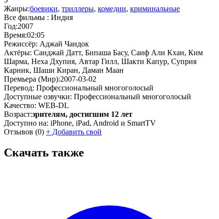
Жанры:
боевики
,
триллеры
,
комедии
,
криминальные
Все фильмы :
Индия
Год:
2007
Время:
02:05
Режиссёр:
Аджай Чандок
Актёры:
Санджай Датт, Бипаша Басу, Саиф Али Кхан, Ким
Шарма, Неха Дхупия, Автар Гилл, Шакти Капур, Суприя
Карник, Шаши Киран, Даман Маан
Премьера (Мир):
2007-03-02
Перевод:
Профессиональный многоголосый
Доступные озвучки:
Профессиональный многоголосый
Качество:
WEB-DL
Возраст:
зрителям, достигшим 12 лет
Доступно на:
iPhone, iPad, Android и SmartTV
Отзывов
(0)
+
Добавить свой
Скачать также