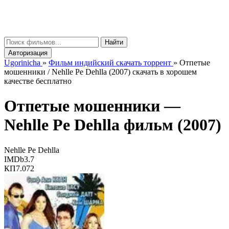
gorinicha
μ
Найти
Авторизация
Ugorinicha
»
Фильм индийский скачать торрент
»
Отпетые
мошенники / Nehlle Pe Dehlla (2007) скачать в хорошем
качестве бесплатно
Отпетые мошенники —
Nehlle Pe Dehlla
фильм (2007)
Nehlle Pe Dehlla
IMDb
3.7
КП
7.072