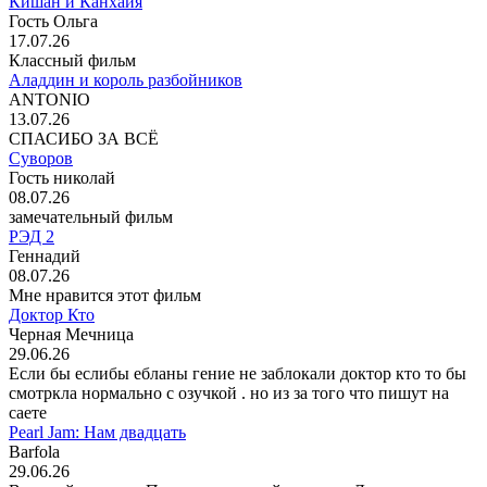
Кишан и Канхайя
Гость Ольга
17.07.26
Классный фильм
Аладдин и король разбойников
ANTONIO
13.07.26
СПАСИБО ЗА ВСЁ
Суворов
Гость николай
08.07.26
замечательный фильм
РЭД 2
Геннадий
08.07.26
Мне нравится этот фильм
Доктор Кто
Черная Мечница
29.06.26
Если бы еслибы ебланы гение не заблокали доктор кто то бы
смотркла нормально с озучкой . но из за того что пишут на
саете
Pearl Jam: Нам двадцать
Barfola
29.06.26