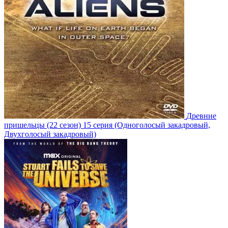
Древние
пришельцы
(22 сезон)
15 серия
(Одноголосый закадровый,
Двухголосый закадровый)