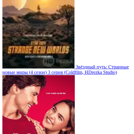
Звёздный путь: Странные
новые миры
(4 сезон)
3 серия
(Coldfilm, HDrezka Studio)