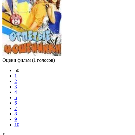
Оцени фильм
(1 голосов)
50
1
2
3
4
5
6
7
8
9
10
5