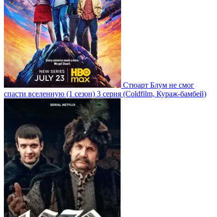
Стюарт Блум не смог
спасти вселенную
(1 сезон)
3 серия
(Coldfilm, Кураж-бамбей)