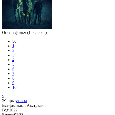
Оцени фильм
(1 голосов)
50
1
2
3
4
5
6
7
8
9
10
5
Жанры:
ужасы
Все фильмы :
Австралия
Год:
2022
Время:
01:33