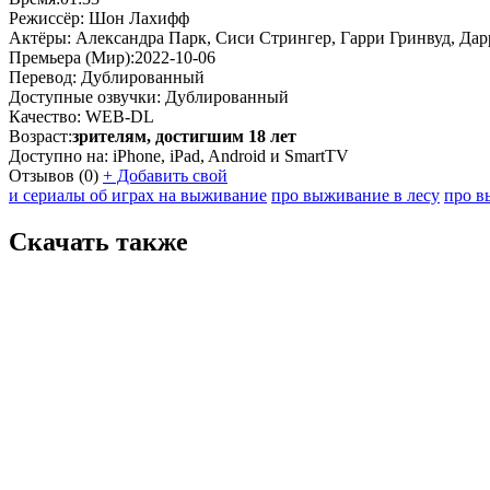
Режиссёр:
Шон Лахифф
Актёры:
Александра Парк, Сиси Стрингер, Гарри Гринвуд, Дар
Премьера (Мир):
2022-10-06
Перевод:
Дублированный
Доступные озвучки:
Дублированный
Качество:
WEB-DL
Возраст:
зрителям, достигшим 18 лет
Доступно на:
iPhone, iPad, Android и SmartTV
Отзывов
(0)
+
Добавить свой
и сериалы об играх на выживание
про выживание в лесу
про в
Скачать также