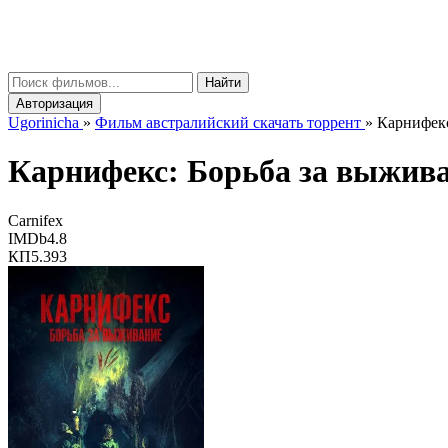
gorinicha
μ
Найти
Авторизация
Ugorinicha
»
Фильм австралийский скачать торрент
»
Карнифекс
Карнифекс: Борьба за выжи
Carnifex
IMDb
4.8
КП
5.393