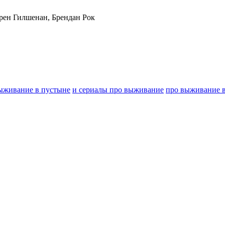
рен Гилшенан, Брендан Рок
ыживание в пустыне
и сериалы про выживание
про выживание в