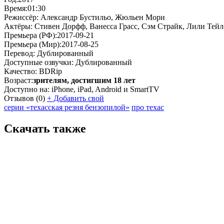
Время:
01:30
Режиссёр:
Александр Бустильо, Жюльен Мори
Актёры:
Стивен Дорфф, Ванесса Грасс, Сэм Страйк, Лили Тей
Премьера (РФ):
2017-09-21
Премьера (Мир):
2017-08-25
Перевод:
Дублированный
Доступные озвучки:
Дублированный
Качество:
BDRip
Возраст:
зрителям, достигшим 18 лет
Доступно на:
iPhone, iPad, Android и SmartTV
Отзывов
(0)
+
Добавить свой
серии «техасская резня бензопилой»
про техас
Скачать также