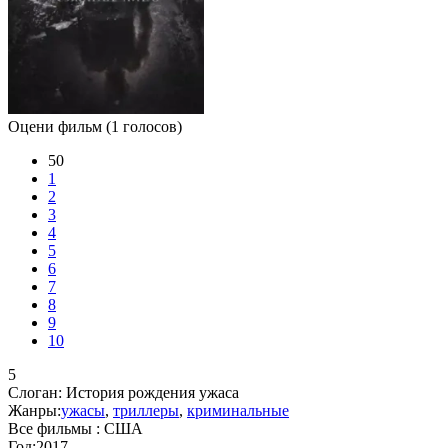
Оцени фильм
(1 голосов)
50
1
2
3
4
5
6
7
8
9
10
5
Слоган:
История рождения ужаса
Жанры:
ужасы
,
триллеры
,
криминальные
Все фильмы :
США
Год:
2017