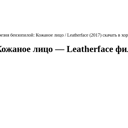
резня бензопилой: Кожаное лицо / Leatherface (2017) скачать в х
 Кожаное лицо —
Leatherface
фил