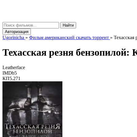
gorinicha
μ
Найти
Авторизация
Ugorinicha
»
Фильм американский скачать торрент
»
Техасская 
Техасская резня бензопилой:
Leatherface
IMDb
5
КП
5.271