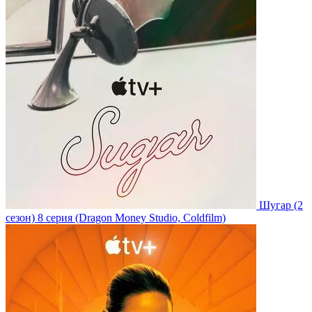
Шугар
(2
сезон)
8 серия
(Dragon Money Studio, Coldfilm)