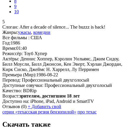
8
9
10
5
Слоган:
After a decade of silence... The buzzz is back!
Жанры:
ужасы
,
комедии
Все фильмы :
США
Год:
1986
Время:
01:40
Режиссёр:
Тоуб Хупер
Актёры:
Деннис Хоппер, Кэролин Уильямс, Джим Сидоу,
Билл Моусли, Билл Джонсон, Кен Эверт, Хэрлан Джордан,
Кирк Сиско, Джеймс Н. Харрелл, Лу Перримен
Премьера (Мир):
1986-08-22
Перевод:
Профессиональный двухголосый
Доступные озвучки:
Профессиональный двухголосый
Качество:
BDRip
Возраст:
зрителям, достигшим 18 лет
Доступно на:
iPhone, iPad, Android и SmartTV
Отзывов
(0)
+
Добавить свой
серии «техасская резня бензопилой»
про техас
Скачать также