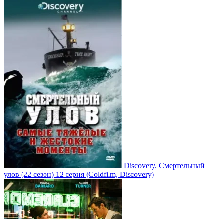
Discovery. Смертельный
улов
(22 сезон)
12 серия
(Coldfilm, Discovery)