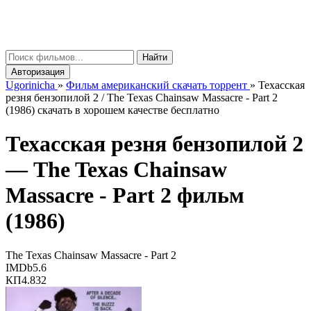
gorinicha
μ
Найти
Авторизация
Ugorinicha
»
Фильм американский скачать торрент
»
Техасская
резня бензопилой 2 / The Texas Chainsaw Massacre - Part 2
(1986) скачать в хорошем качестве бесплатно
Техасская резня бензопилой 2
—
The Texas Chainsaw
Massacre - Part 2
фильм
(1986)
The Texas Chainsaw Massacre - Part 2
IMDb
5.6
КП
4.832