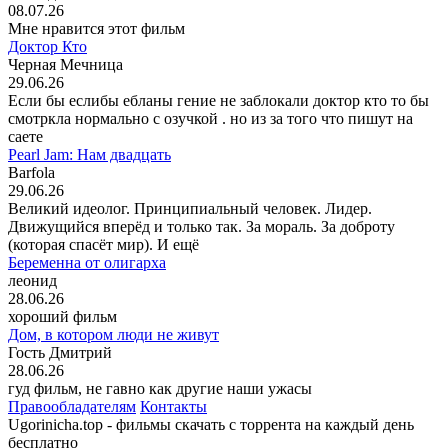
08.07.26
Мне нравится этот фильм
Доктор Кто
Черная Мечница
29.06.26
Если бы еслибы ебланы гение не заблокали доктор кто то бы
смотркла нормально с озучкой . но из за того что пишут на
саете
Pearl Jam: Нам двадцать
Barfola
29.06.26
Великий идеолог. Принципиальный человек. Лидер.
Движущийся вперёд и только так. За мораль. За доброту
(которая спасёт мир). И ещё
Беременна от олигарха
леонид
28.06.26
хороший фильм
Дом, в котором люди не живут
Гость Дмитрий
28.06.26
гуд фильм, не гавно как другие наши ужасы
Правообладателям
Контакты
Ugorinicha.top - фильмы скачать с торрента на каждый день
бесплатно