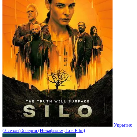
Укрытие
(3 сезон)
6 серия
(Невафильм, LostFilm)