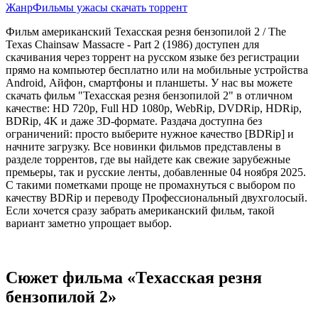
Жанр
Фильмы ужасы скачать торрент
Фильм американский Техасская резня бензопилой 2 / The
Texas Chainsaw Massacre - Part 2 (1986) доступен для
скачивания через торрент на русском языке без регистрации
прямо на компьютер бесплатно или на мобильные устройства
Android, Айфон, смартфоны и планшеты. У нас вы можете
скачать фильм "Техасская резня бензопилой 2" в отличном
качестве: HD 720p, Full HD 1080p, WebRip, DVDRip, HDRip,
BDRip, 4K и даже 3D-формате. Раздача доступна без
ограничений: просто выберите нужное качество [BDRip] и
начните загрузку. Все новинки фильмов представлены в
разделе торрентов, где вы найдете как свежие зарубежные
премьеры, так и русские ленты, добавленные 04 ноября 2025.
С такими пометками проще не промахнуться с выбором по
качеству BDRip и переводу Профессиональный двухголосый.
Если хочется сразу забрать американский фильм, такой
вариант заметно упрощает выбор.
Сюжет фильма «Техасская резня
бензопилой 2»