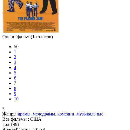
Оцени фильм
(1 голосов)
50
1
2
3
4
5
6
7
8
9
10
5
Жанры:
драмы
,
мелодрамы
,
комедии
,
музыкальные
Все фильмы :
США
Год:
1991
Время:
94 мин. / 01:34