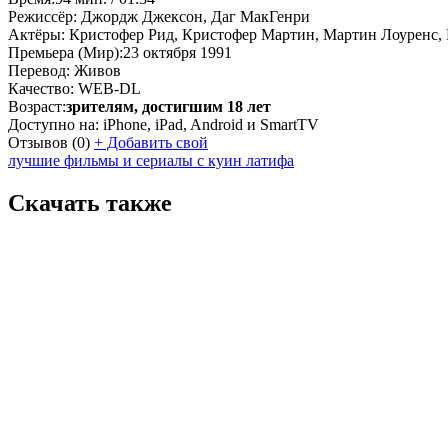
Режиссёр:
Джордж Джексон, Даг МакГенри
Актёры:
Кристофер Рид, Кристофер Мартин, Мартин Лоуренс, 
Премьера (Мир):
23 октября 1991
Перевод:
Живов
Качество:
WEB-DL
Возраст:
зрителям, достигшим 18 лет
Доступно на:
iPhone, iPad, Android и SmartTV
Отзывов
(0)
+
Добавить свой
лучшие фильмы и сериалы с куин латифа
Скачать также