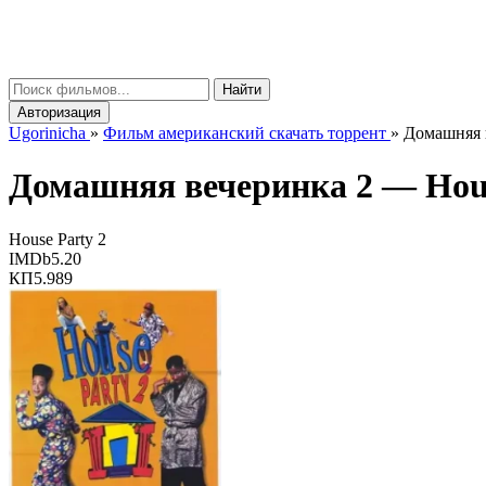
gorinicha
μ
Найти
Авторизация
Ugorinicha
»
Фильм американский скачать торрент
»
Домашняя в
Домашняя вечеринка 2 —
Hou
House Party 2
IMDb
5.20
КП
5.989