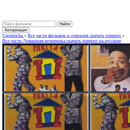
gorinicha
μ
Найти
Авторизация
Ugorinicha
»
Все части фильмов и сериалов скачать торрент
»
Все части Домашняя вечеринка скачать торрент на русском