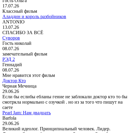
Гость Ольга
17.07.26
Классный фильм
Аладдин и король разбойников
ANTONIO
13.07.26
СПАСИБО ЗА ВСЁ
Суворов
Гость николай
08.07.26
замечательный фильм
РЭД 2
Геннадий
08.07.26
Мне нравится этот фильм
Доктор Кто
Черная Мечница
29.06.26
Если бы еслибы ебланы гение не заблокали доктор кто то бы
смотркла нормально с озучкой . но из за того что пишут на
саете
Pearl Jam: Нам двадцать
Barfola
29.06.26
Великий идеолог. Принципиальный человек. Лидер.