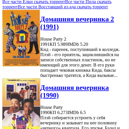
Все части Ёлки скачать торрент
Все части Пила скачать
торрент
Все части Восставший из ада скачать торрент
Домашняя вечеринка 2
(1991)
House Party 2
1991
КП 5.989
IMDb 5.20
Кид - паренек, поступивший в колледж.
Плэй - его приятель, зациклившийся на
записи собственных пластинок, но не
имеющий для этого денег. В его руки
попадает чековая книжка Кида, баксы
быстренько тратятся, а Кида вызывае...
Домашняя вечеринка
(1990)
House Party
1990
КП 6.273
IMDb 6.5
Плэй собирается устроить у себя
вечеринку и зазывает на нее половину
«черного» квартала. Его друзья, Бэлал и