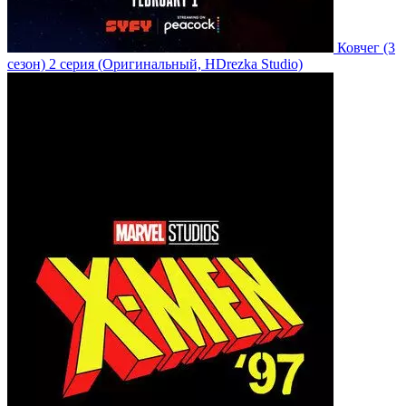
Ковчег
(3
сезон)
2 серия
(Оригинальный, HDrezka Studio)