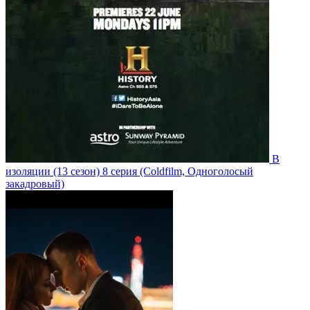
В
изоляции
(13 сезон)
8 серия
(Coldfilm, Одноголосый
закадровый)