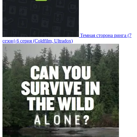
Темная сторона ринга
(7
сезон)
6 серия
(Coldfilm, Ultradox)