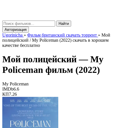
gorinicha
μ
Найти
Авторизация
Ugorinicha
»
Фильм британский скачать торрент
»
Мой
полицейский / My Policeman (2022) скачать в хорошем
качестве бесплатно
Мой полицейский —
My
Policeman
фильм (2022)
My Policeman
IMDb
6.6
КП
7.26