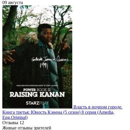
09 августа
Власть в ночном городе.
Книга третья: Юность Кэнена
(5 сезон)
8 серия
(Amedia,
Eng.Original)
Отзывы
12
Живые отзывы зрителей