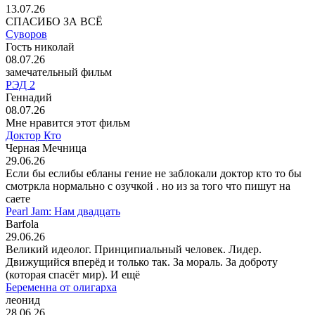
13.07.26
СПАСИБО ЗА ВСЁ
Суворов
Гость николай
08.07.26
замечательный фильм
РЭД 2
Геннадий
08.07.26
Мне нравится этот фильм
Доктор Кто
Черная Мечница
29.06.26
Если бы еслибы ебланы гение не заблокали доктор кто то бы
смотркла нормально с озучкой . но из за того что пишут на
саете
Pearl Jam: Нам двадцать
Barfola
29.06.26
Великий идеолог. Принципиальный человек. Лидер.
Движущийся вперёд и только так. За мораль. За доброту
(которая спасёт мир). И ещё
Беременна от олигарха
леонид
28.06.26