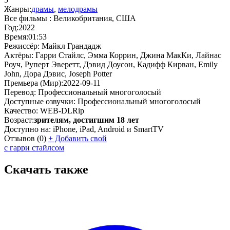
Жанры:
драмы
,
мелодрамы
Все фильмы :
Великобритания, США
Год:
2022
Время:
01:53
Режиссёр:
Майкл Грандадж
Актёры:
Гарри Стайлс, Эмма Коррин, Джина МакКи, Лайнас
Роуч, Руперт Эверетт, Дэвид Доусон, Кадифф Кирван, Emily
John, Дора Дэвис, Joseph Potter
Премьера (Мир):
2022-09-11
Перевод:
Профессиональный многоголосый
Доступные озвучки:
Профессиональный многоголосый
Качество:
WEB-DLRip
Возраст:
зрителям, достигшим 18 лет
Доступно на:
iPhone, iPad, Android и SmartTV
Отзывов
(0)
+
Добавить свой
с гарри стайлсом
Скачать также