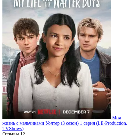
Моя
жизнь с мальчиками Уолтер
(3 сезон)
1 серия
(LE-Production,
TVShows)
Отзывы
12