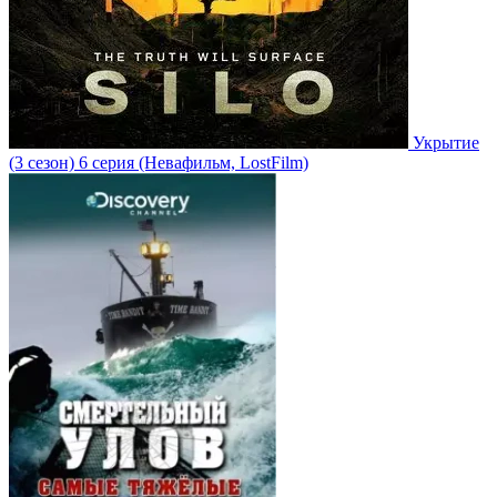
Укрытие
(3 сезон)
6 серия
(Невафильм, LostFilm)