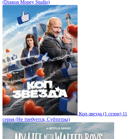
(Dragon Money Studio)
Коп-звезда
(1 сезон)
11
серия
(Не требуется, Субтитры)