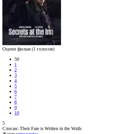
Оцени фильм
(1 голосов)
50
1
2
3
4
5
6
7
8
9
10
5
Слоган:
Their Fate is Written in the Walls
Жанры:
триллеры