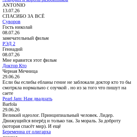
ANTONIO
13.07.26
СПАСИБО ЗА ВСЁ
Суворов
Гость николай
08.07.26
замечательный фильм
РЭД 2
Геннадий
08.07.26
Мне нравится этот фильм
Доктор Кто
Черная Мечница
29.06.26
Если бы еслибы ебланы гение не заблокали доктор кто то бы
смотркла нормально с озучкой . но из за того что пишут на
саете
Pearl Jam: Нам двадцать
Barfola
29.06.26
Великий идеолог. Принципиальный человек. Лидер.
Движущийся вперёд и только так. За мораль. За доброту
(которая спасёт мир). И ещё
Беременна от олигарха