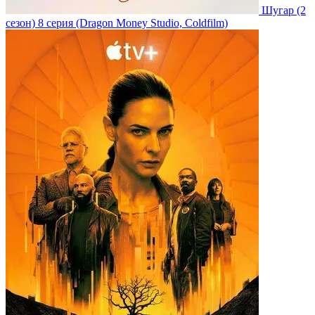
Шугар
(2
сезон)
8 серия
(Dragon Money Studio, Coldfilm)