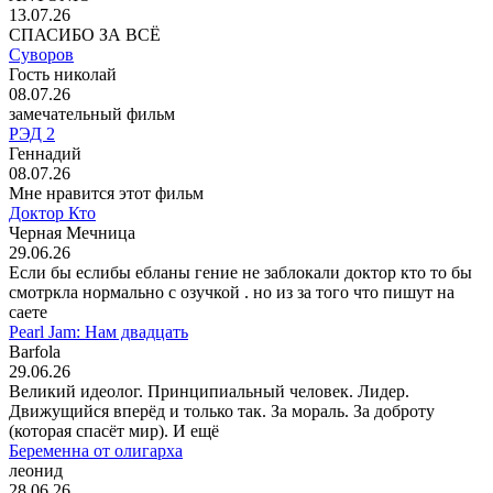
13.07.26
СПАСИБО ЗА ВСЁ
Суворов
Гость николай
08.07.26
замечательный фильм
РЭД 2
Геннадий
08.07.26
Мне нравится этот фильм
Доктор Кто
Черная Мечница
29.06.26
Если бы еслибы ебланы гение не заблокали доктор кто то бы
смотркла нормально с озучкой . но из за того что пишут на
саете
Pearl Jam: Нам двадцать
Barfola
29.06.26
Великий идеолог. Принципиальный человек. Лидер.
Движущийся вперёд и только так. За мораль. За доброту
(которая спасёт мир). И ещё
Беременна от олигарха
леонид
28.06.26