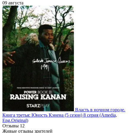
09 августа
Власть в ночном городе.
Книга третья: Юность Кэнена
(5 сезон)
8 серия
(Amedia,
Eng.Original)
Отзывы
12
Живые отзывы зрителей