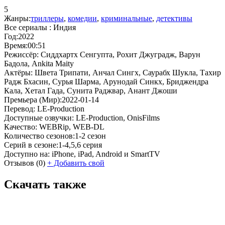
5
Жанры:
триллеры
,
комедии
,
криминальные
,
детективы
Все сериалы :
Индия
Год:
2022
Время:
00:51
Режиссёр:
Сиддхартх Сенгупта, Рохит Джуградж, Варун
Бадола, Ankita Maity
Актёры:
Швета Трипати, Анчал Сингх, Саурабх Шукла, Тахир
Радж Бхасин, Сурья Шарма, Арунодай Синкх, Бриджендра
Кала, Хетал Гада, Сунита Раджвар, Анант Джоши
Премьера (Мир):
2022-01-14
Перевод:
LE-Production
Доступные озвучки:
LE-Production, OnisFilms
Качество:
WEBRip, WEB-DL
Количество сезонов:
1-2 сезон
Серий в сезоне:
1-4,5,6 серия
Доступно на:
iPhone, iPad, Android и SmartTV
Отзывов
(0)
+
Добавить свой
Скачать также