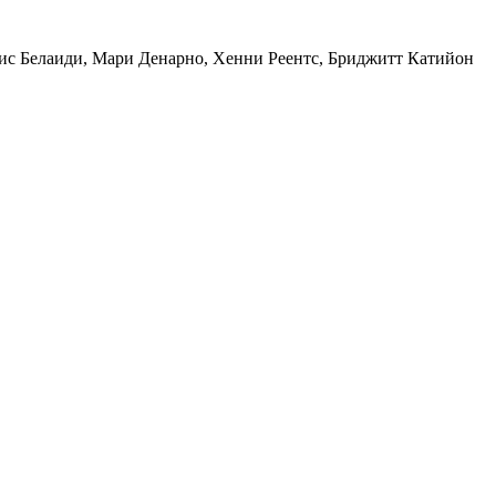
с Белаиди, Мари Денарно, Хенни Реентс, Бриджитт Катийон