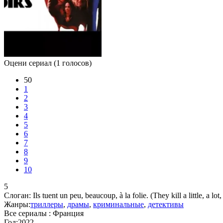
Оцени сериал
(1 голосов)
50
1
2
3
4
5
6
7
8
9
10
5
Слоган:
Ils tuent un peu, beaucoup, à la folie. (They kill a little, a lot
Жанры:
триллеры
,
драмы
,
криминальные
,
детективы
Все сериалы :
Франция
Год:
2022