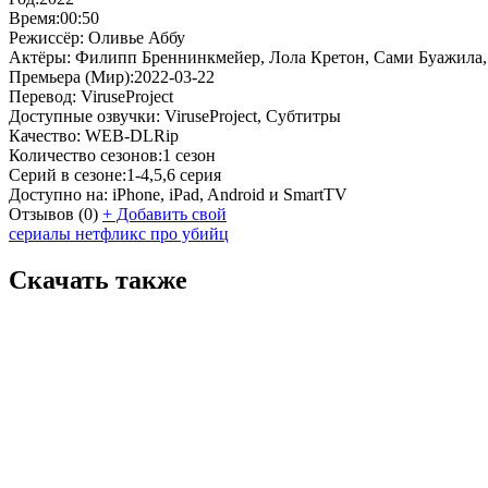
Время:
00:50
Режиссёр:
Оливье Аббу
Актёры:
Филипп Бреннинкмейер, Лола Кретон, Сами Буажила,
Премьера (Мир):
2022-03-22
Перевод:
ViruseProject
Доступные озвучки:
ViruseProject, Субтитры
Качество:
WEB-DLRip
Количество сезонов:
1 сезон
Серий в сезоне:
1-4,5,6 серия
Доступно на:
iPhone, iPad, Android и SmartTV
Отзывов
(0)
+
Добавить свой
сериалы нетфликс про убийц
Скачать также