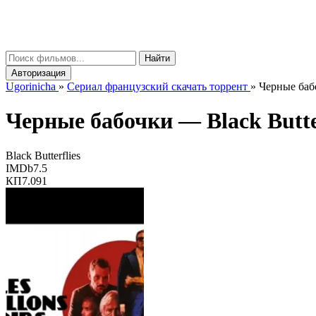
gorinicha
μ
Найти
Авторизация
Ugorinicha
»
Сериал французский скачать торрент
»
Черные бабо
Черные бабочки —
Black Butte
Black Butterflies
IMDb
7.5
КП
7.091