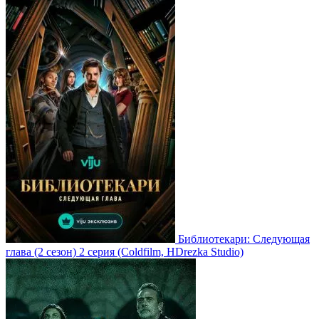
Библиотекари: Следующая
глава
(2 сезон)
2 серия
(Coldfilm, HDrezka Studio)