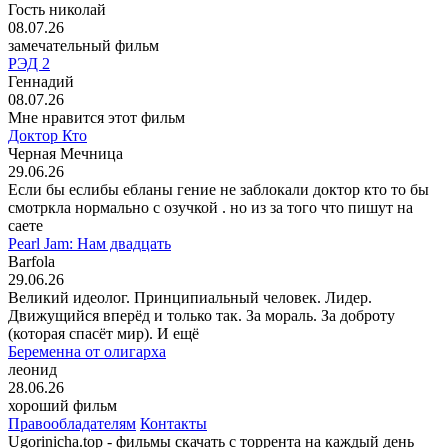
Гость николай
08.07.26
замечательный фильм
РЭД 2
Геннадий
08.07.26
Мне нравится этот фильм
Доктор Кто
Черная Мечница
29.06.26
Если бы еслибы ебланы гение не заблокали доктор кто то бы
смотркла нормально с озучкой . но из за того что пишут на
саете
Pearl Jam: Нам двадцать
Barfola
29.06.26
Великий идеолог. Принципиальный человек. Лидер.
Движущийся вперёд и только так. За мораль. За доброту
(которая спасёт мир). И ещё
Беременна от олигарха
леонид
28.06.26
хороший фильм
Правообладателям
Контакты
Ugorinicha.top - фильмы скачать с торрента на каждый день