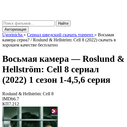
gorinicha
μ
Найти
Авторизация
Ugorinicha
»
Сериал шведский скачать торрент
»
Восьмая
камера сериа? / Roslund & Hellström: Cell 8 (2022) скачать в
хорошем качестве бесплатно
Восьмая камера —
Roslund &
Hellström: Cell 8
сериал
(2022) 1 сезон 1-4,5,6 серия
Roslund & Hellström: Cell 8
IMDb
6.7
КП
7.212