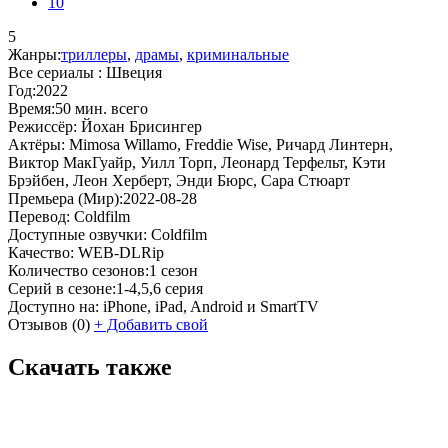
10
5
Жанры:
триллеры
,
драмы
,
криминальные
Все сериалы :
Швеция
Год:
2022
Время:
50 мин. всего
Режиссёр:
Йохан Брисингер
Актёры:
Mimosa Willamo, Freddie Wise, Ричард Линтерн,
Виктор МакГуайр, Уилл Торп, Леонард Терфельт, Кэти
Брэйбен, Леон Херберт, Энди Бюрс, Сара Стюарт
Премьера (Мир):
2022-08-28
Перевод:
Coldfilm
Доступные озвучки:
Coldfilm
Качество:
WEB-DLRip
Количество сезонов:
1 сезон
Серий в сезоне:
1-4,5,6 серия
Доступно на:
iPhone, iPad, Android и SmartTV
Отзывов
(0)
+
Добавить свой
Скачать также