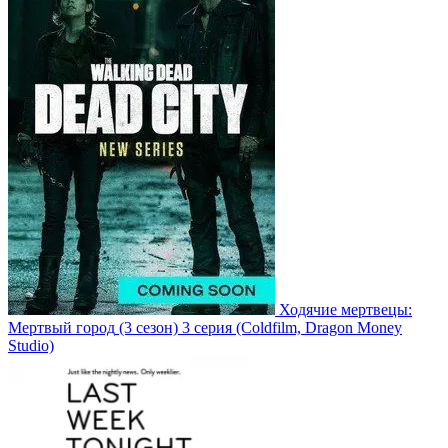
Ходячие мертвецы:
Мертвый город
(3 сезон)
3 серия
(Coldfilm, Dragon Money
Studio)