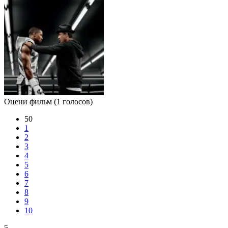
Оцени фильм
(1 голосов)
50
1
2
3
4
5
6
7
8
9
10
5