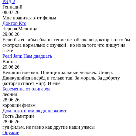
РЭД 2
Геннадий
08.07.26
Мне нравится этот фильм
Доктор Кто
Черная Мечница
29.06.26
Если бы еслибы ебланы гение не заблокали доктор кто то бы
смотркла нормально с озучкой . но из за того что пишут на
саете
Pearl Jam: Нам двадцать
Barfola
29.06.26
Великий идеолог. Принципиальный человек. Лидер.
Движущийся вперёд и только так. За мораль. За доброту
(которая спасёт мир). И ещё
Беременна от олигарха
леонид
28.06.26
хороший фильм
Дом, в котором люди не живут
Гость Дмитрий
28.06.26
гуд фильм, не гавно как другие наши ужасы
Оружие