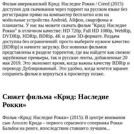
Фильм американский Крид: Наследие Рокки / Creed (2015)
доступен для скачивания через торрент на русском языке без
регистрации прямо на компьютер бесплатно или на
мобильные устройства Android, Айфон, смартфоны и
планшеты. У нас вы можете скачать фильм "Крид: Наследие
Рокки" в отличном качестве: HD 720p, Full HD 1080p, WebRip,
DVDRip, HDRip, BDRip, 4K и даже 3D-формате. Раздача
доступна без ограничений: просто выберите нужное качество
[BDRip] и начните загрузку. Все новинки фильмов
представлены в разделе торрентов, где вы найдете как свежие
зарубежные премьеры, так и русские ленты, добавленные 20
мая 2019. Это экономит время, когда важны качеству BDRip и
переводу Дублированный. Это удобно, когда хочется заранее
сохранить фильм и вернуться к просмотру позже.
Сюжет фильма «Крид: Наследие
Рокки»
Фильм «Крид: Наследие Рокки» (2015): В центре внимания
сын Аполло Крида – первого серьезного соперника Рокки
Бальбоа на ринге, впоследствии ставшего лучшим...