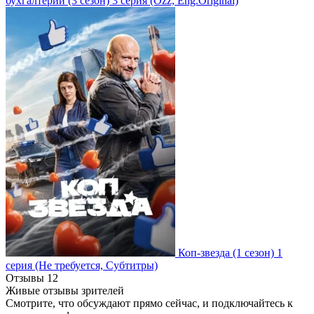
бухгалтерии
(3 сезон)
3 серия
(Ozz, Eng.Original)
Коп-звезда
(1 сезон)
1
серия
(Не требуется, Субтитры)
Отзывы
12
Живые отзывы зрителей
Смотрите, что обсуждают прямо сейчас, и подключайтесь к