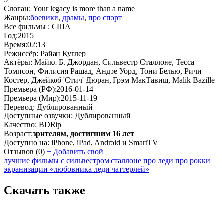
Слоган:
Your legacy is more than a name
Жанры:
боевики
,
драмы
,
про спорт
Все фильмы :
США
Год:
2015
Время:
02:13
Режиссёр:
Райан Куглер
Актёры:
Майкл Б. Джордан, Сильвестр Сталлоне, Тесса
Томпсон, Филисия Рашад, Андре Уорд, Тони Белью, Ричи
Костер, Джейкоб 'Стич' Дюран, Грэм МакТавиш, Malik Bazille
Премьера (РФ):
2016-01-14
Премьера (Мир):
2015-11-19
Перевод:
Дублированный
Доступные озвучки:
Дублированный
Качество:
BDRip
Возраст:
зрителям, достигшим 16 лет
Доступно на:
iPhone, iPad, Android и SmartTV
Отзывов
(0)
+
Добавить свой
лучшие фильмы с сильвестром сталлоне
про леди
про рокки
экранизации «любовника леди чаттерлей»
Скачать также