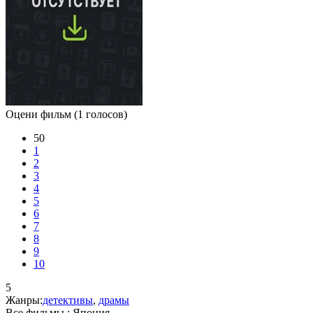
Оцени фильм
(1 голосов)
50
1
2
3
4
5
6
7
8
9
10
5
Жанры:
детективы
,
драмы
Все фильмы :
Япония