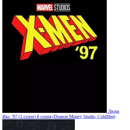
Люди
Икс ’97
(2 сезон)
8 серия
(Dragon Money Studio, Coldfilm)