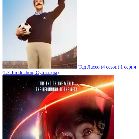
Тед Лассо
(4 сезон)
1 серия
(LE-Production, Субтитры)