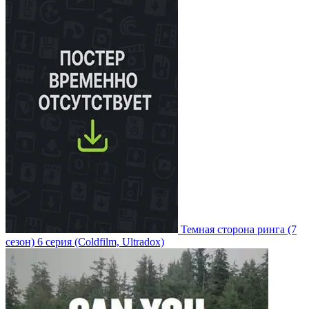
Темная сторона ринга
(7
сезон)
6 серия
(Coldfilm, Ultradox)