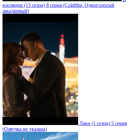
изоляции
(13 сезон)
8 серия
(Coldfilm, Одноголосый
закадровый)
Лаки
(1 сезон)
5 серия
(Озвучка не указана)