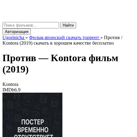
gorinicha
μ
Найти
Авторизация
Ugorinicha
»
Фильм японский скачать торрент
»
Против /
Kontora (2019) скачать в хорошем качестве бесплатно
Против —
Kontora
фильм
(2019)
Kontora
IMDb
6.9