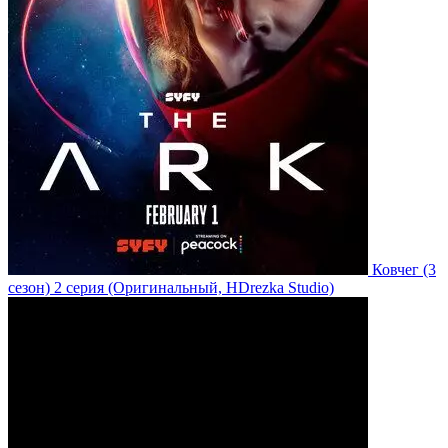
Ковчег
(3
сезон)
2 серия
(Оригинальный, HDrezka Studio)