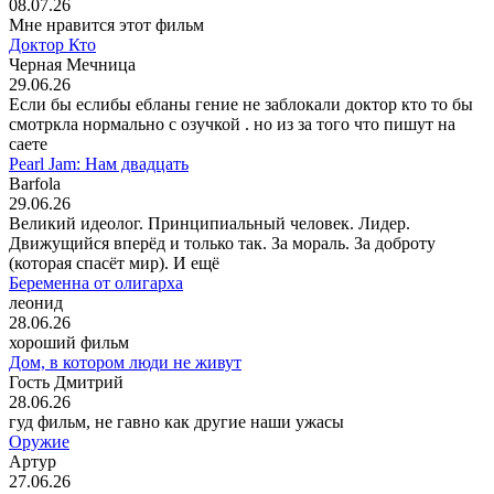
08.07.26
Мне нравится этот фильм
Доктор Кто
Черная Мечница
29.06.26
Если бы еслибы ебланы гение не заблокали доктор кто то бы
смотркла нормально с озучкой . но из за того что пишут на
саете
Pearl Jam: Нам двадцать
Barfola
29.06.26
Великий идеолог. Принципиальный человек. Лидер.
Движущийся вперёд и только так. За мораль. За доброту
(которая спасёт мир). И ещё
Беременна от олигарха
леонид
28.06.26
хороший фильм
Дом, в котором люди не живут
Гость Дмитрий
28.06.26
гуд фильм, не гавно как другие наши ужасы
Оружие
Артур
27.06.26