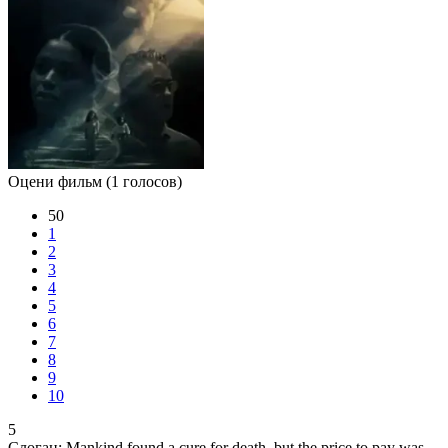
Оцени фильм
(1 голосов)
50
1
2
3
4
5
6
7
8
9
10
5
Слоган:
Mankind found a cure for death, but the price to pay was