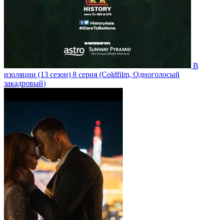
В
изоляции
(13 сезон)
8 серия
(Coldfilm, Одноголосый
закадровый)