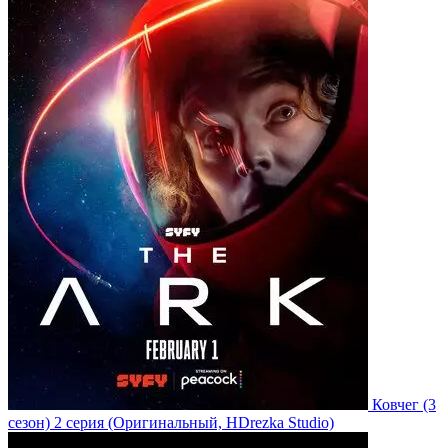
Ковчег
(3
сезон)
2 серия
(Оригинальный, HDrezka Studio)