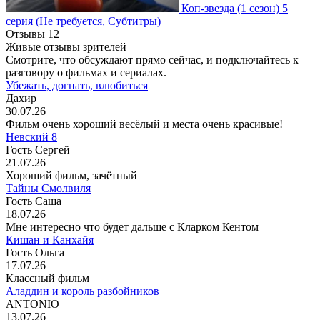
Коп-звезда
(1 сезон)
5
серия
(Не требуется, Субтитры)
Отзывы
12
Живые отзывы зрителей
Смотрите, что обсуждают прямо сейчас, и подключайтесь к
разговору о фильмах и сериалах.
Убежать, догнать, влюбиться
Дахир
30.07.26
Фильм очень хороший весёлый и места очень красивые!
Невский 8
Гость Сергей
21.07.26
Хороший фильм, зачётный
Тайны Смолвиля
Гость Саша
18.07.26
Мне интересно что будет дальше с Кларком Кентом
Кишан и Канхайя
Гость Ольга
17.07.26
Классный фильм
Аладдин и король разбойников
ANTONIO
13.07.26