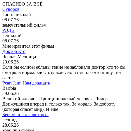
СПАСИБО ЗА ВСЁ
Суворов
Гость николай
08.07.26
замечательный фильм
РЭД 2
Геннадий
08.07.26
Мне нравится этот фильм
Доктор Кто
Черная Мечница
29.06.26
Если бы еслибы ебланы гение не заблокали доктор кто то бы
смотркла нормально с озучкой . но из за того что пишут на
саете
Pearl Jam: Нам двадцать
Barfola
29.06.26
Великий идеолог. Принципиальный человек. Лидер.
Движущийся вперёд и только так. За мораль. За доброту
(которая спасёт мир). И ещё
Беременна от олигарха
леонид
28.06.26
хороший фильм