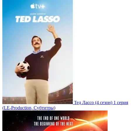
Тед Лассо
(4 сезон)
1 серия
(LE-Production, Субтитры)