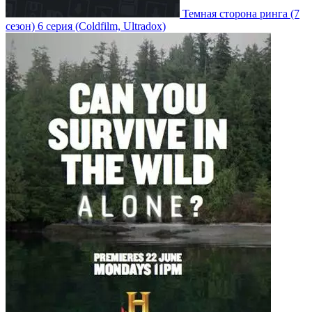
Темная сторона ринга
(7
сезон)
6 серия
(Coldfilm, Ultradox)